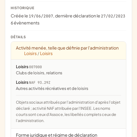
HISTORIQUE
Créée le
, dernière déclaration le
19/06/2007
27/02/2023
6 évènements
DÉTAILS
Activité menée, telle que définie par l'administration
Loisirs
Loisirs
/
Loisirs
007000
clubs de loisirs, relations
Loisirs
NAF 93.29Z
Autres activités récréatives et de loisirs
Objets sociaux attribués par l'administration d'après l'objet
déclaré ; activité NAF attribuée par l'INSEE. Les noms
courts sont ceux d'Assoce, les libellés complets ceux de
l'administration.
Forme juridique et régime de déclaration