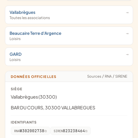
Vallabrègues
Toutes les associations
Beaucaire Terre d'Argence
Loisirs
GARD
Loisirs
Sources
/
RNA
/
SIRENE
DONNÉES OFFICIELLES
SIÈGE
Vallabrègues (30300)
BAR DU COURS, 30300 VALLABREGUES
IDENTIFIANTS
W302002738
823238464
RNA
SIREN