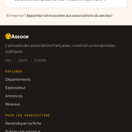
Entreprise ?
Apportez votre soutien aux associations du secteur
!
Assoce
L'annuaire des associations françaises, construit sur les données
publiques.
RNA
/
JOAFE
/
SIRENE
EXPLORER
Départements
Explorateur
Annonces
Réseaux
POUR LES ASSOCIATIONS
Revendiquer sa fiche
Publier une annonce