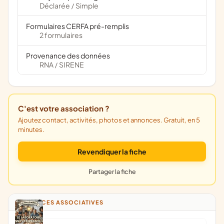
Déclarée
Simple
/
Formulaires CERFA pré-remplis
2 formulaires
Provenance des données
RNA
SIRENE
/
C'est votre association ?
Ajoutez contact, activités, photos et annonces. Gratuit, en 5
minutes.
Revendiquer la fiche
Partager la fiche
ANNONCES ASSOCIATIVES