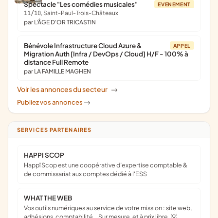
Spectacle "Les comédies musicales"
EVENEMENT
11/10
, Saint-Paul-Trois-Châteaux
par L'ÂGE D'OR TRICASTIN
Bénévole Infrastructure Cloud Azure &
APPEL
Migration Auth [Infra / DevOps / Cloud] H/F - 100% à
distance Full Remote
par LA FAMILLE MAGHEN
Voir les annonces du secteur
->
Publiez vos annonces
->
SERVICES PARTENAIRES
HAPPI SCOP
Happï Scop est une coopérative d’expertise comptable &
de commissariat aux comptes dédié à l'ESS
WHAT THE WEB
Vos outils numériques au service de votre mission : site web,
adhésions, comptabilité… Sur mesure, et à prix libre. 💡