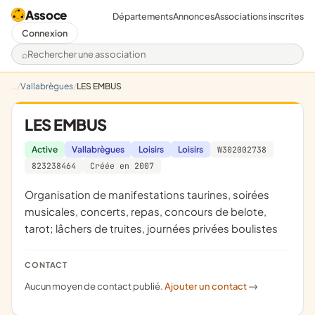
Assoce
Départements
Annonces
Associations inscrites
Connexion
Rechercher une association
Vallabrègues
LES EMBUS
LES EMBUS
Active
Vallabrègues
Loisirs
Loisirs
W302002738
823238464
Créée en 2007
organisation de manifestations taurines, soirées
musicales, concerts, repas, concours de belote,
tarot; lâchers de truites, journées privées boulistes
CONTACT
Aucun moyen de contact publié.
Ajouter un contact
->