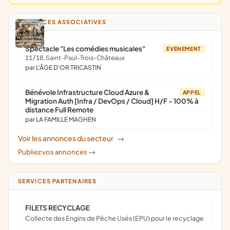
ANNONCES ASSOCIATIVES
Spectacle "Les comédies musicales"
EVENEMENT
11/10
, Saint-Paul-Trois-Châteaux
par L'ÂGE D'OR TRICASTIN
Bénévole Infrastructure Cloud Azure &
APPEL
Migration Auth [Infra / DevOps / Cloud] H/F - 100% à
distance Full Remote
par LA FAMILLE MAGHEN
Voir les annonces du secteur
->
Publiez vos annonces
->
SERVICES PARTENAIRES
FILETS RECYCLAGE
Collecte des Engins de Pêche Usés (EPU) pour le recyclage