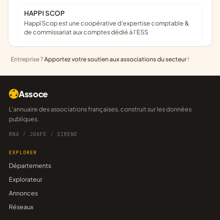
HAPPI SCOP
Happï Scop est une coopérative d’expertise comptable &
de commissariat aux comptes dédié à l'ESS
Entreprise ?
Apportez votre soutien aux associations du secteur
!
Assoce
L'annuaire des associations françaises, construit sur les données
publiques.
RNA
/
JOAFE
/
SIRENE
EXPLORER
Départements
Explorateur
Annonces
Réseaux