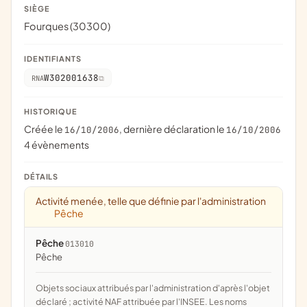
SIÈGE
Fourques (30300)
IDENTIFIANTS
W302001638
RNA
HISTORIQUE
Créée le
, dernière déclaration le
16/10/2006
16/10/2006
4 évènements
DÉTAILS
Activité menée, telle que définie par l'administration
Pêche
Pêche
013010
pêche
Objets sociaux attribués par l'administration d'après l'objet
déclaré ; activité NAF attribuée par l'INSEE. Les noms