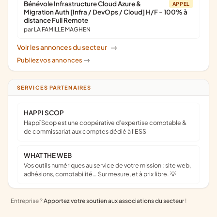
Bénévole Infrastructure Cloud Azure &
APPEL
Migration Auth [Infra / DevOps / Cloud] H/F - 100% à
distance Full Remote
par LA FAMILLE MAGHEN
Voir les annonces du secteur
->
Publiez vos annonces
->
SERVICES PARTENAIRES
HAPPI SCOP
Happï Scop est une coopérative d’expertise comptable &
de commissariat aux comptes dédié à l'ESS
WHAT THE WEB
Vos outils numériques au service de votre mission : site web,
adhésions, comptabilité… Sur mesure, et à prix libre. 💡
Entreprise ?
Apportez votre soutien aux associations du secteur
!