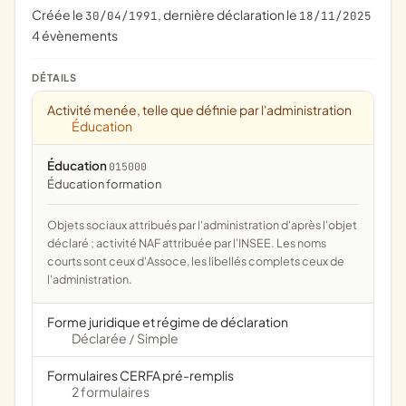
Créée le
, dernière déclaration le
30/04/1991
18/11/2025
4 évènements
DÉTAILS
Activité menée, telle que définie par l'administration
Éducation
Éducation
015000
éducation formation
Objets sociaux attribués par l'administration d'après l'objet
déclaré ; activité NAF attribuée par l'INSEE. Les noms
courts sont ceux d'Assoce, les libellés complets ceux de
l'administration.
Forme juridique et régime de déclaration
Déclarée
Simple
/
Formulaires CERFA pré-remplis
2 formulaires