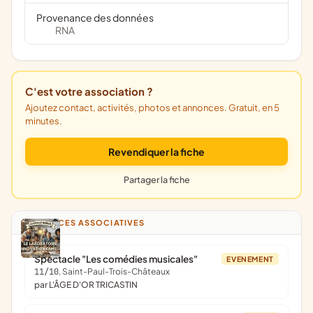
Provenance des données
RNA
C'est votre association ?
Ajoutez contact, activités, photos et annonces. Gratuit, en 5
minutes.
Revendiquer la fiche
Partager la fiche
ANNONCES ASSOCIATIVES
Spectacle "Les comédies musicales"
EVENEMENT
11/10
, Saint-Paul-Trois-Châteaux
par L'ÂGE D'OR TRICASTIN