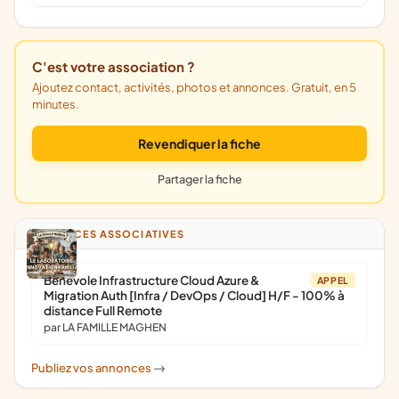
C'est votre association ?
Ajoutez contact, activités, photos et annonces. Gratuit, en 5
minutes.
Revendiquer la fiche
Partager la fiche
ANNONCES ASSOCIATIVES
Bénévole Infrastructure Cloud Azure &
APPEL
Migration Auth [Infra / DevOps / Cloud] H/F - 100% à
distance Full Remote
par LA FAMILLE MAGHEN
Publiez vos annonces
->