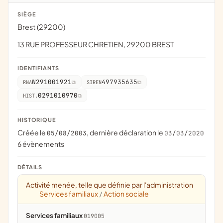
SIÈGE
Brest (29200)
13 RUE PROFESSEUR CHRETIEN, 29200 BREST
IDENTIFIANTS
W291001921
497935635
RNA
SIREN
0291010970
HIST.
HISTORIQUE
Créée le
, dernière déclaration le
05/08/2003
03/03/2020
6 évènements
DÉTAILS
Activité menée, telle que définie par l'administration
Services familiaux
Action sociale
/
Services familiaux
019005