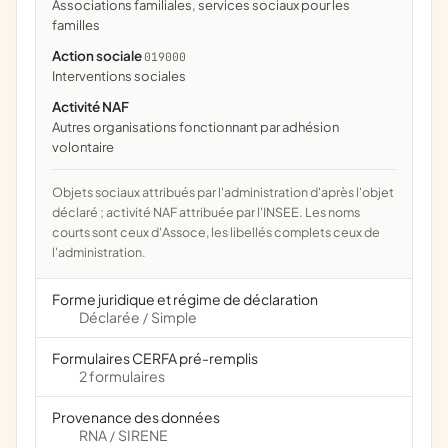
associations familiales, services sociaux pour les
familles
Action sociale
019000
interventions sociales
Activité NAF
Autres organisations fonctionnant par adhésion
volontaire
Objets sociaux attribués par l'administration d'après l'objet
déclaré ; activité NAF attribuée par l'INSEE. Les noms
courts sont ceux d'Assoce, les libellés complets ceux de
l'administration.
Forme juridique et régime de déclaration
Déclarée
Simple
/
Formulaires CERFA pré-remplis
2 formulaires
Provenance des données
RNA
SIRENE
/