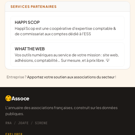
SERVICES PARTENAIRES
HAPPI SCOP
Happï Scop est une coopérative d’expertise comptable &
de commissariat aux comptes dédié à l'ESS
WHAT THE WEB
Vos outils numériques au service de votre mission : site web,
adhésions, comptabilité… Sur mesure, et à prix libre. 💡
Entreprise ?
Apportez votre soutien aux associations du secteur
!
Assoce
L'annuaire des associations françaises, construit sur les données
publiques.
RNA
/
JOAFE
/
SIRENE
EXPLORER