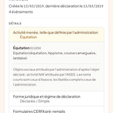
Créée le
, dernière déclaration le
13/03/2019
13/03/2019
4 évènements
DÉTAILS
Activité menée, telle que définie par l'administration
Équitation
Équitation
011050
Equitation (équitation, hippisme, course camarguaise,
landaise)
Objets sociaux attribués par l'administration d'après l'objet
déclaré ; activité NAF attribuée par l'INSEE. Les noms
courts sont ceux d'Assoce, les libellés complets ceux de
l'administration.
Forme juridique et régime de déclaration
Déclarée
Simple
/
Formulaires CERFA pré-remplis