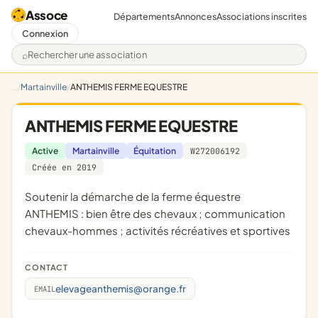
Assoce
Départements
Annonces
Associations inscrites
Connexion
Rechercher une association
Martainville
ANTHEMIS FERME EQUESTRE
ANTHEMIS FERME EQUESTRE
Active
Martainville
Équitation
W272006192
Créée en 2019
soutenir la démarche de la ferme équestre
ANTHEMIS : bien être des chevaux ; communication
chevaux-hommes ; activités récréatives et sportives
CONTACT
elevageanthemis@orange.fr
EMAIL