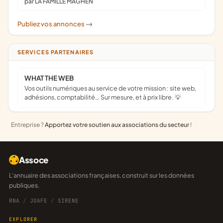
par LA FAMILLE MAGHEN
Publiez vos annonces
->
SERVICES PARTENAIRES
WHAT THE WEB
Vos outils numériques au service de votre mission : site web,
adhésions, comptabilité… Sur mesure, et à prix libre. 💡
Entreprise ?
Apportez votre soutien aux associations du secteur
!
Assoce
L'annuaire des associations françaises, construit sur les données
publiques.
RNA
/
JOAFE
/
SIRENE
EXPLORER