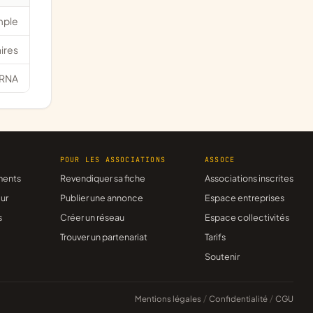
mple
ires
RNA
R
POUR LES ASSOCIATIONS
ASSOCE
ments
Revendiquer sa fiche
Associations inscrites
ur
Publier une annonce
Espace entreprises
s
Créer un réseau
Espace collectivités
Trouver un partenariat
Tarifs
Soutenir
Mentions légales
/
Confidentialité
/
CGU