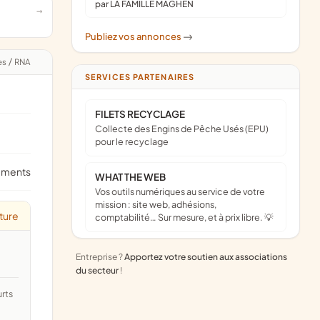
par LA FAMILLE MAGHEN
Publiez vos annonces
->
es
/
RNA
SERVICES PARTENAIRES
FILETS RECYCLAGE
Collecte des Engins de Pêche Usés (EPU)
pour le recyclage
ements
WHAT THE WEB
Vos outils numériques au service de votre
mission : site web, adhésions,
ture
comptabilité… Sur mesure, et à prix libre. 💡
Entreprise ?
Apportez votre soutien aux associations
du secteur
!