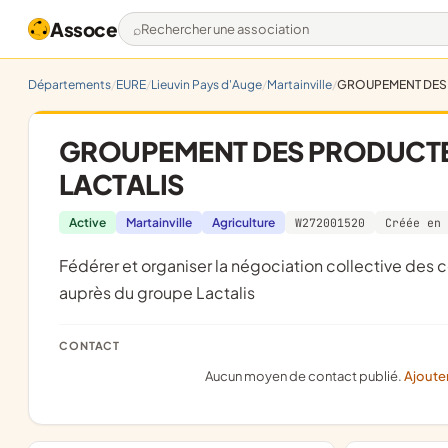
Assoce
Rechercher une association
Départements
EURE
Lieuvin Pays d'Auge
Martainville
GROUPEMENT DES P
GROUPEMENT DES PRODUCTEUR
LACTALIS
Active
Martainville
Agriculture
W272001520
Créée en 
fédérer et organiser la négociation collective des conditions générales de vente du lait de vache de ses adhérents,
auprès du groupe Lactalis
CONTACT
Aucun moyen de contact publié.
Ajoute