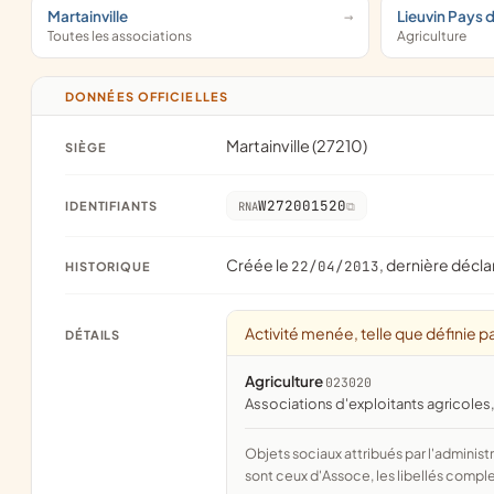
Martainville
Lieuvin Pays 
Toutes les associations
Agriculture
DONNÉES OFFICIELLES
Martainville (27210)
SIÈGE
W272001520
IDENTIFIANTS
RNA
Créée le
, dernière décla
22/04/2013
HISTORIQUE
Activité menée, telle que définie pa
DÉTAILS
Agriculture
023020
associations d'exploitants agricoles, 
Objets sociaux attribués par l'administration d'après l'objet déclaré ; activité NAF attribuée par l'INSEE. Les noms courts
sont ceux d'Assoce, les libellés comple