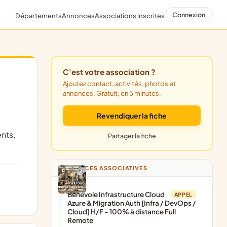
Connexion
Départements
Annonces
Associations inscrites
C'est votre association ?
Ajoutez contact, activités, photos et
annonces. Gratuit, en 5 minutes.
Revendiquer la fiche
Partager la fiche
ANNONCES ASSOCIATIVES
Bénévole Infrastructure Cloud
APPEL
Azure & Migration Auth [Infra / DevOps /
Cloud] H/F - 100% à distance Full
Remote