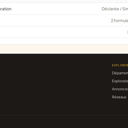
aration
Déclarée
Si
/
2 formula
EXPLORE
Départe
Explorate
Annonce
Réseaux