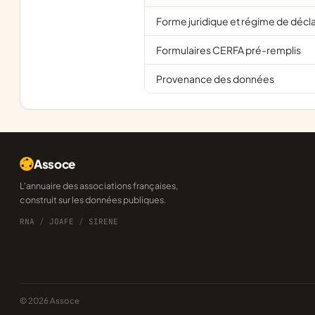
Forme juridique et régime de décl
Formulaires CERFA pré-remplis
Provenance des données
Assoce
L'annuaire des associations françaises,
construit sur les données publiques.
RNA
/
JOAFE
/
SIRENE
© 2026 Assoce