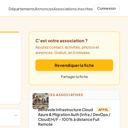
Connexion
Départements
Annonces
Associations inscrites
C'est votre association ?
Ajoutez contact, activités, photos et
annonces. Gratuit, en 5 minutes.
Revendiquer la fiche
Partager la fiche
ANNONCES ASSOCIATIVES
Bénévole Infrastructure Cloud
APPEL
Azure & Migration Auth [Infra / DevOps /
Cloud] H/F - 100% à distance Full
Remote