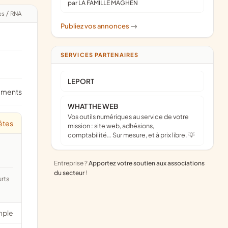
par LA FAMILLE MAGHEN
es
/
RNA
Publiez vos annonces
->
SERVICES PARTENAIRES
LEPORT
ements
WHAT THE WEB
Vos outils numériques au service de votre
êtes
mission : site web, adhésions,
comptabilité… Sur mesure, et à prix libre. 💡
Entreprise ?
Apportez votre soutien aux associations
du secteur
!
mple