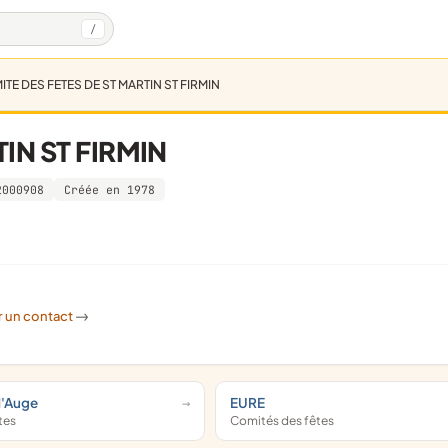
/
TE DES FETES DE ST MARTIN ST FIRMIN
IN ST FIRMIN
2000908
Créée en 1978
r un contact
->
d'Auge
EURE
tes
Comités des fêtes