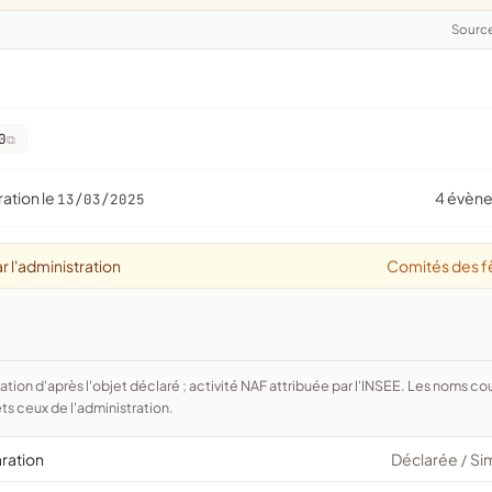
Sourc
0
ration le
4 évèn
13/03/2025
r l'administration
Comités des f
ts ceux de l'administration.
aration
Déclarée
Si
/