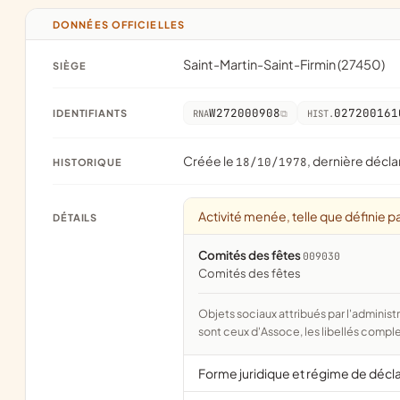
DONNÉES OFFICIELLES
Saint-Martin-Saint-Firmin (27450)
SIÈGE
W272000908
027200161
IDENTIFIANTS
RNA
HIST.
Créée le
, dernière décla
18/10/1978
HISTORIQUE
Activité menée, telle que définie pa
DÉTAILS
Comités des fêtes
009030
comités des fêtes
Objets sociaux attribués par l'administration d'après l'objet déclaré ; activité NAF attribuée par l'INSEE. Les noms courts
sont ceux d'Assoce, les libellés comple
Forme juridique et régime de décl