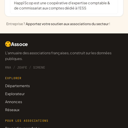
Happï Scop est une coopérative d’expertise comptable &
de commissariat aux comptes dédié à l'ESS
Entreprise ?
Apportez votre soutien aux associations du secteur
!
Assoce
L'annuaire des associations françaises, construit sur les données
publiques.
RNA
/
JOAFE
/
SIRENE
EXPLORER
Départements
Explorateur
Annonces
Réseaux
POUR LES ASSOCIATIONS