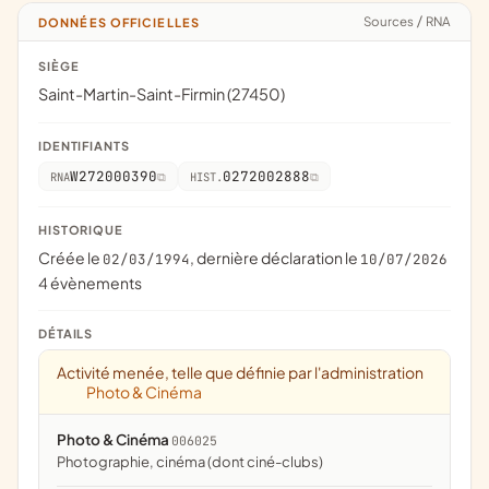
Sources
/
RNA
DONNÉES OFFICIELLES
SIÈGE
Saint-Martin-Saint-Firmin (27450)
IDENTIFIANTS
W272000390
0272002888
RNA
HIST.
HISTORIQUE
Créée le
, dernière déclaration le
02/03/1994
10/07/2026
4 évènements
DÉTAILS
Activité menée, telle que définie par l'administration
Photo & Cinéma
Photo & Cinéma
006025
photographie, cinéma (dont ciné-clubs)