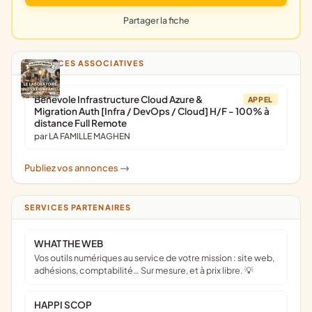
Partager la fiche
ANNONCES ASSOCIATIVES
Bénévole Infrastructure Cloud Azure &
APPEL
Migration Auth [Infra / DevOps / Cloud] H/F - 100% à
distance Full Remote
par LA FAMILLE MAGHEN
Publiez vos annonces
->
SERVICES PARTENAIRES
WHAT THE WEB
Vos outils numériques au service de votre mission : site web,
adhésions, comptabilité… Sur mesure, et à prix libre. 💡
HAPPI SCOP