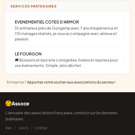
SERVICES PARTENAIRES
EVENEMENTIEL COTES D'ARMOR
DJ animateur près de Guingamp avec 7 ans d’expérience et
110 mariages réalisés, je vous accompagne avec sérieux et
passion.
LE FOURGON
🚚 Boissons et épicerie consignées, livrées et reprises pour
vos événements. Simple, zéro déchet.
Entreprise ?
Apportez votre soutien aux associations du secteur
!
Assoce
L'annuaire des associations françaises, construit sur les données
publiques.
RNA
/
JOAFE
/
SIRENE