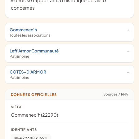
vidéos se rapportant à l'historique des lieux
concernés
Gommenec'h
Toutes les associations
Leff Armor Communauté
Patrimoine
COTES-D'ARMOR
Patrimoine
Sources
/
RNA
DONNÉES OFFICIELLES
SIÈGE
Gommenec'h (22290)
IDENTIFIANTS
W224003569
RNA