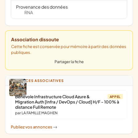
Provenance des données
RNA
Association dissoute
Cette fiche est conservée pour mémoire à partir des données
publiques.
Partager la fiche
ANNONCES ASSOCIATIVES
Bénévole Infrastructure Cloud Azure &
APPEL
Migration Auth [Infra / DevOps / Cloud] H/F - 100% à
distance Full Remote
par LA FAMILLE MAGHEN
Publiez vos annonces
->