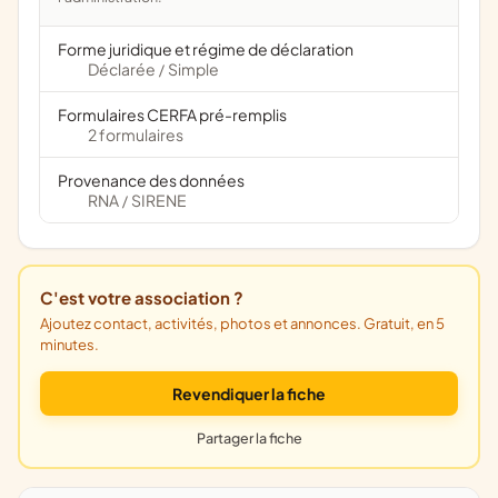
Forme juridique et régime de déclaration
Déclarée
Simple
/
Formulaires CERFA pré-remplis
2 formulaires
Provenance des données
RNA
SIRENE
/
C'est votre association ?
Ajoutez contact, activités, photos et annonces. Gratuit, en 5
minutes.
Revendiquer la fiche
Partager la fiche