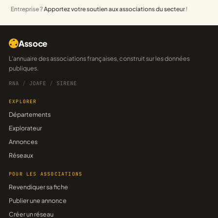
Entreprise ?
Apportez votre soutien aux associations du secteur
!
Assoce
L'annuaire des associations françaises, construit sur les données
publiques.
RNA
/
JOAFE
/
SIRENE
EXPLORER
Départements
Explorateur
Annonces
Réseaux
POUR LES ASSOCIATIONS
Revendiquer sa fiche
Publier une annonce
Créer un réseau