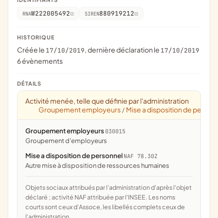
W222005492
880919212
RNA
SIREN
HISTORIQUE
Créée le
, dernière déclaration le
17/10/2019
17/10/2019
6 évènements
DÉTAILS
Activité menée, telle que définie par l'administration
Groupement employeurs
Mise a disposition de person
/
Groupement employeurs
030015
groupement d'employeurs
Mise a disposition de personnel
NAF 78.30Z
Autre mise à disposition de ressources humaines
Objets sociaux attribués par l'administration d'après l'objet
déclaré ; activité NAF attribuée par l'INSEE. Les noms
courts sont ceux d'Assoce, les libellés complets ceux de
l'administration.