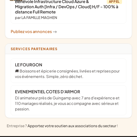
Bénévole Infrastructure Cloud Azure &
APPEL
Migration Auth [Infra / DevOps / Cloud] H/F - 100% à
distance Full Remote
par LA FAMILLE MAGHEN
Publiez vos annonces
->
SERVICES PARTENAIRES
LE FOURGON
🚚 Boissons et épicerie consignées, livrées et reprises pour
vos événements. Simple, zéro déchet.
EVENEMENTIEL COTES D'ARMOR
DJ animateur près de Guingamp avec 7 ans d’expérience et
110 mariages réalisés, je vous accompagne avec sérieux et
passion.
Entreprise ?
Apportez votre soutien aux associations du secteur
!