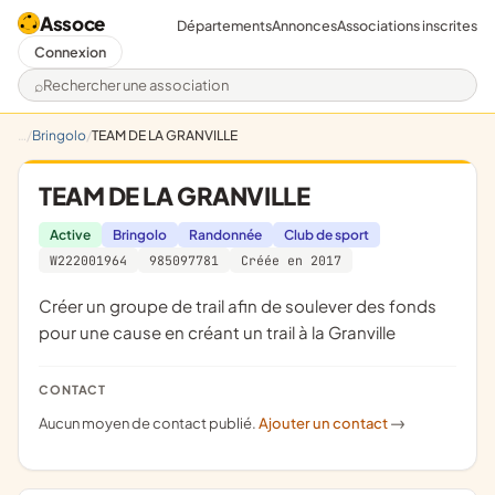
Assoce
Départements
Annonces
Associations inscrites
Connexion
Rechercher une association
Bringolo
TEAM DE LA GRANVILLE
TEAM DE LA GRANVILLE
Active
Bringolo
Randonnée
Club de sport
W222001964
985097781
Créée en 2017
créer un groupe de trail afin de soulever des fonds
pour une cause en créant un trail à la Granville
CONTACT
Aucun moyen de contact publié.
Ajouter un contact
->