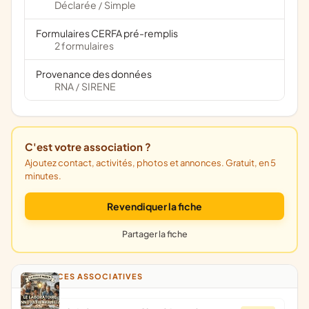
Déclarée
Simple
/
Formulaires CERFA pré-remplis
2 formulaires
Provenance des données
RNA
SIRENE
/
C'est votre association ?
Ajoutez contact, activités, photos et annonces. Gratuit, en 5
minutes.
Revendiquer la fiche
Partager la fiche
ANNONCES ASSOCIATIVES