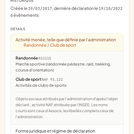
HISTORIQUE
Créée le
, dernière déclaration le
29/03/2017
19/10/2022
6 évènements
DÉTAILS
Activité menée, telle que définie par l'administration
Randonnée
Club de sport
/
Randonnée
011115
Marche sportive (randonnée pédestre, raid, trekking,
course d'orientation)
Club de sport
NAF 93.12Z
Activités de clubs de sports
Objets sociaux attribués par l'administration d'après l'objet
déclaré ; activité NAF attribuée par l'INSEE. Les noms
courts sont ceux d'Assoce, les libellés complets ceux de
l'administration.
Forme juridique et régime de déclaration