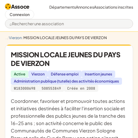
Assoce
Départements
Annonces
Associations inscrites
Connexion
Rechercher une association
Vierzon
MISSION LOCALE JEUNES DU PAYS DE VIERZON
MISSION LOCALE JEUNES DU PAYS
DE VIERZON
Active
Vierzon
Défense emploi
Insertion jeunes
Administration publique (tutelle) des activités économiques
W183000698
508553849
Créée en 2008
coordonner, favoriser et promouvoir toutes actions
et initiatives destinées à faciliter l'insertion sociale et
professionnelle des publics jeunes de la tranche des
16-25 ans ; son activité concerne le public des
Communautés de Communes Vierzon Sologne
Berry et celle de Cur de Berry ; son action s'inscrit