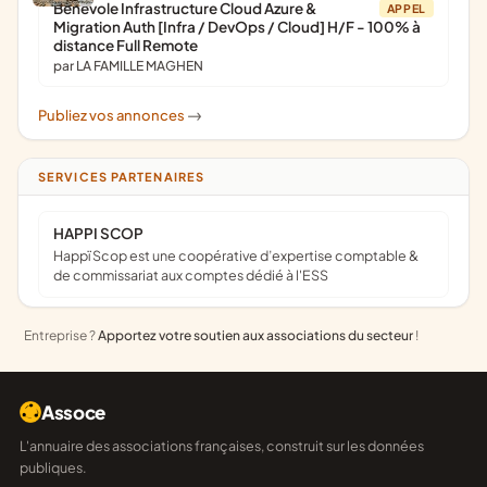
Bénévole Infrastructure Cloud Azure &
APPEL
Migration Auth [Infra / DevOps / Cloud] H/F - 100% à
distance Full Remote
par LA FAMILLE MAGHEN
Publiez vos annonces
->
SERVICES PARTENAIRES
HAPPI SCOP
Happï Scop est une coopérative d’expertise comptable &
de commissariat aux comptes dédié à l'ESS
Entreprise ?
Apportez votre soutien aux associations du secteur
!
Assoce
L'annuaire des associations françaises, construit sur les données
publiques.