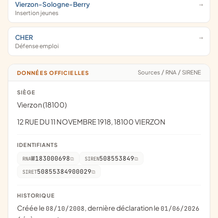
Vierzon-Sologne-Berry
Insertion jeunes
CHER
Défense emploi
Sources
/
RNA
/
SIRENE
DONNÉES OFFICIELLES
SIÈGE
Vierzon (18100)
12 RUE DU 11 NOVEMBRE 1918, 18100 VIERZON
IDENTIFIANTS
W183000698
508553849
RNA
SIREN
50855384900029
SIRET
HISTORIQUE
Créée le
, dernière déclaration le
08/10/2008
01/06/2026