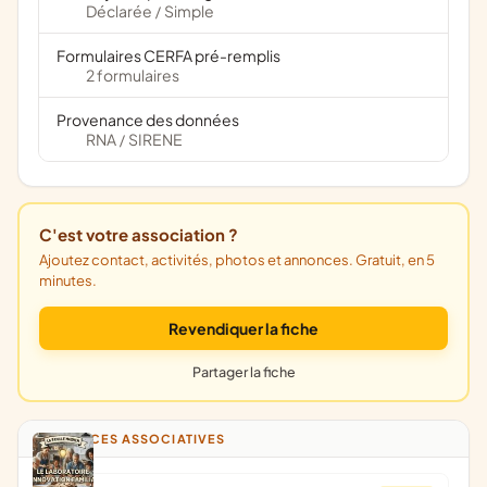
Déclarée
Simple
/
Formulaires CERFA pré-remplis
2 formulaires
Provenance des données
RNA
SIRENE
/
C'est votre association ?
Ajoutez contact, activités, photos et annonces. Gratuit, en 5
minutes.
Revendiquer la fiche
Partager la fiche
ANNONCES ASSOCIATIVES