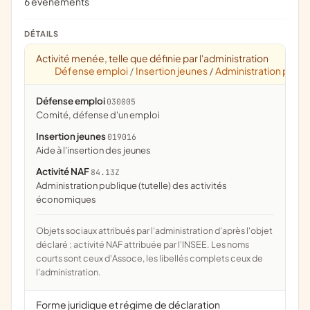
6 évènements
DÉTAILS
Activité menée, telle que définie par l'administration
Défense emploi
Insertion jeunes
Administration publiq
/
/
Défense emploi
030005
Comité, défense d'un emploi
Insertion jeunes
019016
aide à l'insertion des jeunes
Activité NAF
84.13Z
Administration publique (tutelle) des activités
économiques
Objets sociaux attribués par l'administration d'après l'objet
déclaré ; activité NAF attribuée par l'INSEE. Les noms
courts sont ceux d'Assoce, les libellés complets ceux de
l'administration.
Forme juridique et régime de déclaration