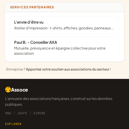
SERVICES PARTENAIRES
L'envie d'être vu
Atelier d'impression : t-shirts, affiches, goodies, panneaux...
Paul B. - Conseiller AXA
Mutuelle, prévoyance et épargne collective pour votre
association
Entreprise ?
Apportez votre soutien aux associations du secteur
!
Assoce
L'annuaire des associations françaises, construit sur les données
publiques.
RNA
/
JOAFE
/
SIRENE
EXPLORER