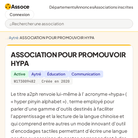
Assoce
Départements
Annonces
Associations inscrites
Connexion
Rechercher une association
Aytré
ASSOCIATION POUR PROMOUVOIR HYPA
ASSOCIATION POUR PROMOUVOIR
HYPA
Active
Aytré
Éducation
Communication
W173009482
Créée en 2020
le titre a2ph renvoie lui-même à l' acronyme «hypa» (
« hyper pinyin alphabet ») , terme employé pour
parler d'une gamme d'outils destinés à faciliter
l'apprentissage et la lecture de la langue chinoise et
qui comprend entre autres un mode innovant d'outil
d'encodages tactiles permettant d'écrire une langue