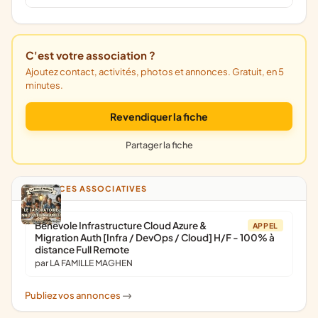
C'est votre association ?
Ajoutez contact, activités, photos et annonces. Gratuit, en 5
minutes.
Revendiquer la fiche
Partager la fiche
ANNONCES ASSOCIATIVES
Bénévole Infrastructure Cloud Azure &
APPEL
Migration Auth [Infra / DevOps / Cloud] H/F - 100% à
distance Full Remote
par LA FAMILLE MAGHEN
Publiez vos annonces
->