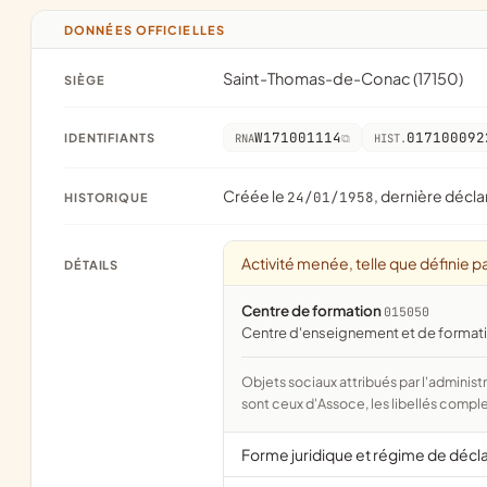
DONNÉES OFFICIELLES
Saint-Thomas-de-Conac (17150)
SIÈGE
W171001114
017100092
IDENTIFIANTS
RNA
HIST.
Créée le
, dernière décla
24/01/1958
HISTORIQUE
Activité menée, telle que définie pa
DÉTAILS
Centre de formation
015050
centre d'enseignement et de format
Objets sociaux attribués par l'administration d'après l'objet déclaré ; activité NAF attribuée par l'INSEE. Les noms courts
sont ceux d'Assoce, les libellés comple
Forme juridique et régime de décl