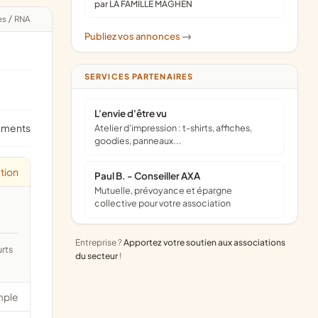
par LA FAMILLE MAGHEN
es
/
RNA
Publiez vos annonces
->
SERVICES PARTENAIRES
L'envie d'être vu
ements
Atelier d'impression : t-shirts, affiches,
goodies, panneaux...
tion
Paul B. - Conseiller AXA
Mutuelle, prévoyance et épargne
collective pour votre association
Entreprise ?
Apportez votre soutien aux associations
du secteur
!
mple