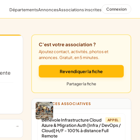
Connexion
Départements
Annonces
Associations inscrites
C'est votre association ?
Ajoutez contact, activités, photos et
annonces. Gratuit, en 5 minutes.
Revendiquer la fiche
nente
Partager la fiche
ANNONCES ASSOCIATIVES
Bénévole Infrastructure Cloud
APPEL
Azure & Migration Auth [Infra / DevOps /
Cloud] H/F - 100% à distance Full
Remote