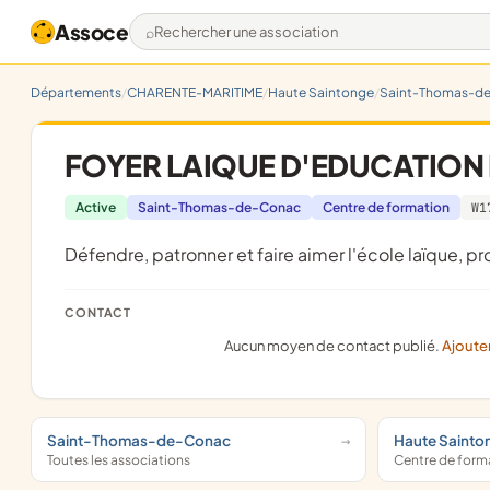
Assoce
Rechercher une association
Départements
CHARENTE-MARITIME
Haute Saintonge
Saint-Thomas-d
FOYER LAIQUE D'EDUCATION
Active
Saint-Thomas-de-Conac
Centre de formation
W1
défendre, patronner et faire aimer l'école laïque,
CONTACT
Aucun moyen de contact publié.
Ajoute
Saint-Thomas-de-Conac
Haute Sainto
Toutes les associations
Centre de for