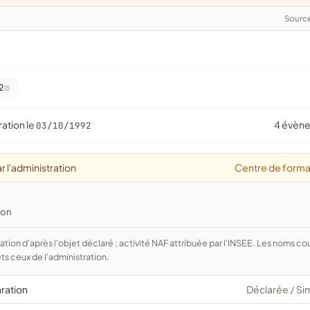
Sourc
2
ration le
4 évèn
03/10/1992
r l'administration
Centre de forma
ion
ts ceux de l'administration.
aration
Déclarée
Si
/