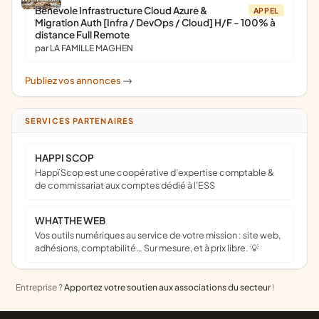
Bénévole Infrastructure Cloud Azure &
APPEL
Migration Auth [Infra / DevOps / Cloud] H/F - 100% à
distance Full Remote
par LA FAMILLE MAGHEN
Publiez vos annonces
->
SERVICES PARTENAIRES
HAPPI SCOP
Happï Scop est une coopérative d’expertise comptable &
de commissariat aux comptes dédié à l'ESS
WHAT THE WEB
Vos outils numériques au service de votre mission : site web,
adhésions, comptabilité… Sur mesure, et à prix libre. 💡
Entreprise ?
Apportez votre soutien aux associations du secteur
!