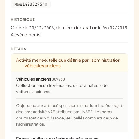
W142002954
RNA
HISTORIQUE
Créée le
, dernière déclaration le
20/12/2006
06/02/2015
4 évènements
DÉTAILS
Activité menée, telle que définie par l'administration
Véhicules anciens
Véhicules anciens
007030
collectionneurs de véhicules, clubs amateurs de
voitures anciennes
Objets sociaux attribués par l'administration d'après l'objet
déclaré ; activité NAF attribuée par l'INSEE. Les noms
courts sont ceux d'Assoce, les libellés complets ceux de
l'administration.
Forme juridique et régime de déclaration