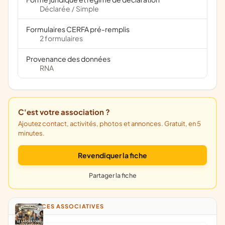
Déclarée
Simple
/
Formulaires CERFA pré-remplis
2 formulaires
Provenance des données
RNA
C'est votre association ?
Ajoutez contact, activités, photos et annonces. Gratuit, en 5
minutes.
Revendiquer la fiche
Partager la fiche
ANNONCES ASSOCIATIVES