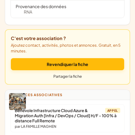
Provenance des données
RNA
C'est votre association ?
Ajoutez contact, activités, photos et annonces. Gratuit, en 5
minutes.
Revendiquer la fiche
Partager la fiche
ANNONCES ASSOCIATIVES
Bénévole Infrastructure Cloud Azure &
APPEL
Migration Auth [Infra / DevOps / Cloud] H/F - 100% à
distance Full Remote
par LA FAMILLE MAGHEN