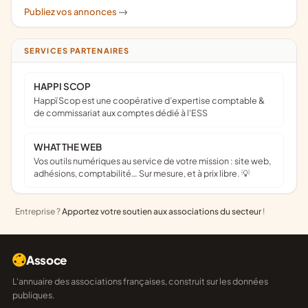
Publiez vos annonces
->
SERVICES PARTENAIRES
HAPPI SCOP
Happï Scop est une coopérative d’expertise comptable &
de commissariat aux comptes dédié à l'ESS
WHAT THE WEB
Vos outils numériques au service de votre mission : site web,
adhésions, comptabilité… Sur mesure, et à prix libre. 💡
Entreprise ?
Apportez votre soutien aux associations du secteur
!
Assoce
L'annuaire des associations françaises, construit sur les données
publiques.