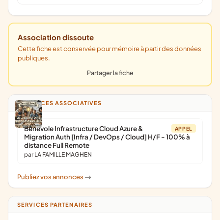
Association dissoute
Cette fiche est conservée pour mémoire à partir des données
publiques.
Partager la fiche
ANNONCES ASSOCIATIVES
Bénévole Infrastructure Cloud Azure &
APPEL
Migration Auth [Infra / DevOps / Cloud] H/F - 100% à
distance Full Remote
par LA FAMILLE MAGHEN
Publiez vos annonces
->
SERVICES PARTENAIRES