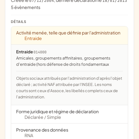
Créée le
, dernière déclaration le
07/12/2004
18/01/2013
5 évènements
DÉTAILS
Activité menée, telle que définie par l'administration
Entraide
Entraide
014000
amicales, groupements affinitaires, groupements
d'entraide (hors défense de droits fondamentaux
Objets sociaux attribués par l'administration d'après l'objet
déclaré ; activité NAF attribuée par l'INSEE. Les noms
courts sont ceux d'Assoce, les libellés complets ceux de
l'administration.
Forme juridique et régime de déclaration
Déclarée
Simple
/
Provenance des données
RNA