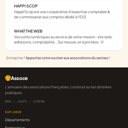
HAPPI SCOP
Happï Scop est une coopérative d’expertise comptable &
de commissariat aux comptes dédié à l'ESS
WHAT THE WEB
Vos outils numériques au service de votre mission : site web,
adhésions, comptabilité… Sur mesure, et à prix libre. 💡
Entreprise ?
Apportez votre soutien aux associations du secteur
!
Assoce
L'annuaire des associations françaises, construit sur les données
publiques.
RNA
/
JOAFE
/
SIRENE
EXPLORER
Départements
Explorateur