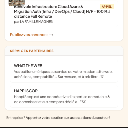
Bénévole Infrastructure Cloud Azure &
APPEL
Migration Auth [Infra / DevOps / Cloud] H/F - 100% à
distance Full Remote
par LA FAMILLE MAGHEN
Publiez vos annonces
->
SERVICES PARTENAIRES
WHAT THE WEB
Vos outils numériques au service de votre mission : site web,
adhésions, comptabilité… Sur mesure, et à prix libre. 💡
HAPPI SCOP
Happï Scop est une coopérative d’expertise comptable &
de commissariat aux comptes dédié à l'ESS
Entreprise ?
Apportez votre soutien aux associations du secteur
!