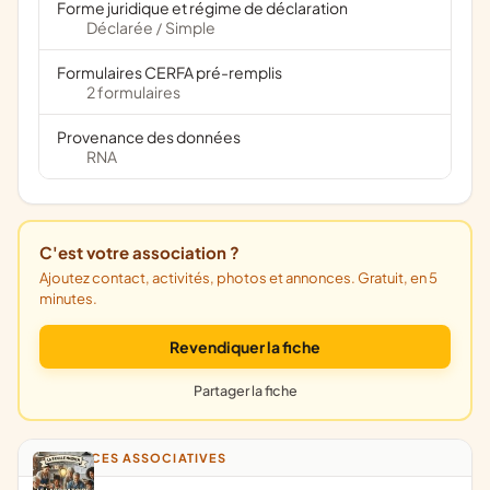
Forme juridique et régime de déclaration
Déclarée
Simple
/
Formulaires CERFA pré-remplis
2 formulaires
Provenance des données
RNA
C'est votre association ?
Ajoutez contact, activités, photos et annonces. Gratuit, en 5
minutes.
Revendiquer la fiche
Partager la fiche
ANNONCES ASSOCIATIVES