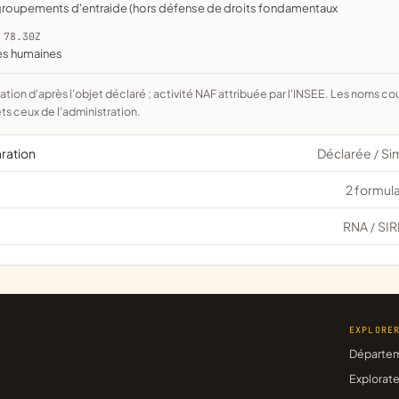
, groupements d'entraide (hors défense de droits fondamentaux
 78.30Z
ces humaines
ts ceux de l'administration.
aration
Déclarée
Si
/
2 formula
RNA
SIR
/
EXPLORE
Départe
Explorate