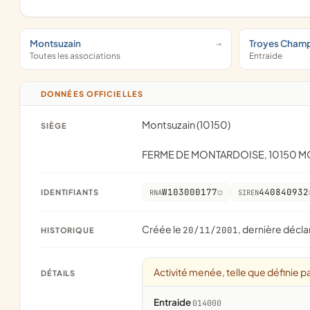
Montsuzain
Troyes Cham
Toutes les associations
Entraide
DONNÉES OFFICIELLES
Montsuzain (10150)
SIÈGE
FERME DE MONTARDOISE, 10150 
W103000177
440840932
IDENTIFIANTS
RNA
SIREN
Créée le
, dernière décla
20/11/2001
HISTORIQUE
Activité menée, telle que définie pa
DÉTAILS
Entraide
014000