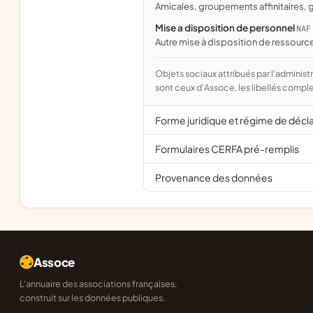
amicales, groupements affinitaires
Mise a disposition de personnel
NAF
Autre mise à disposition de ressour
Objets sociaux attribués par l'administration d'après l'objet déclaré ; activité NAF attribuée par l'INSEE. Les noms courts
sont ceux d'Assoce, les libellés comple
Forme juridique et régime de décl
Formulaires CERFA pré-remplis
Provenance des données
Assoce
L'annuaire des associations françaises,
construit sur les données publiques.