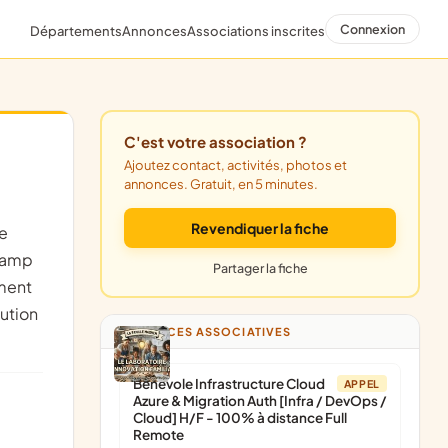
Connexion
Départements
Annonces
Associations inscrites
C'est votre association ?
Ajoutez contact, activités, photos et
annonces. Gratuit, en 5 minutes.
Revendiquer la fiche
champ
Partager la fiche
ement
cution
ANNONCES ASSOCIATIVES
Bénévole Infrastructure Cloud
APPEL
Azure & Migration Auth [Infra / DevOps /
Cloud] H/F - 100% à distance Full
Remote