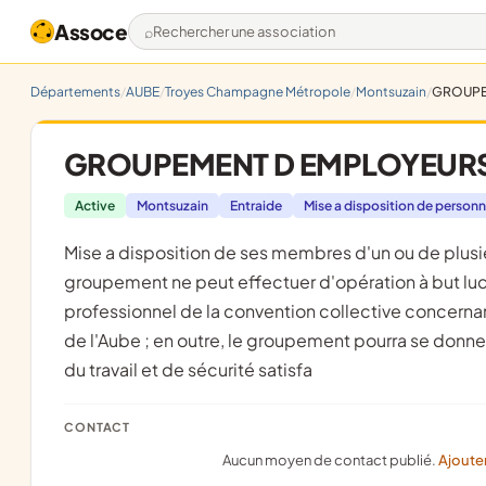
Assoce
Rechercher une association
Départements
AUBE
Troyes Champagne Métropole
Montsuzain
GROUPE
GROUPEMENT D EMPLOYEUR
Active
Montsuzain
Entraide
Mise a disposition de personn
mise a disposition de ses membres d'un ou de plusieurs salariés liés a ce groupement par un contrat de travail ; le
groupement ne peut effectuer d'opération à but luc
professionnel de la convention collective concerna
de l'Aube ; en outre, le groupement pourra se donne
du travail et de sécurité satisfa
CONTACT
Aucun moyen de contact publié.
Ajoute