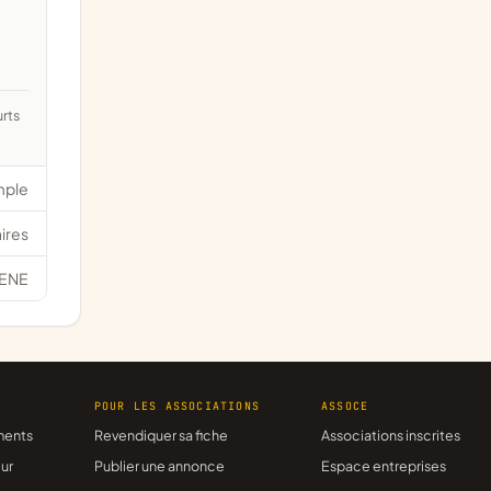
mple
ires
ENE
R
POUR LES ASSOCIATIONS
ASSOCE
ments
Revendiquer sa fiche
Associations inscrites
ur
Publier une annonce
Espace entreprises