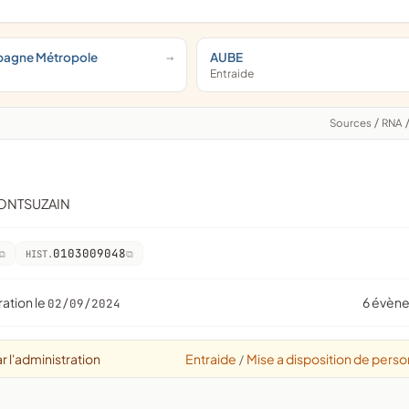
pagne Métropole
AUBE
Entraide
Sources
/
RNA
MONTSUZAIN
0103009048
HIST.
ration le
6 évèn
02/09/2024
r l'administration
Entraide
Mise a disposition de perso
/