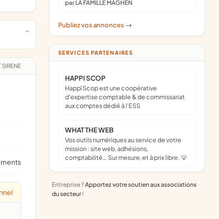
par LA FAMILLE MAGHEN
Publiez vos annonces
->
SERVICES PARTENAIRES
/
SIRENE
HAPPI SCOP
Happï Scop est une coopérative
d’expertise comptable & de commissariat
aux comptes dédié à l'ESS
WHAT THE WEB
Vos outils numériques au service de votre
mission : site web, adhésions,
comptabilité… Sur mesure, et à prix libre. 💡
ements
Entreprise ?
Apportez votre soutien aux associations
nnel
du secteur
!