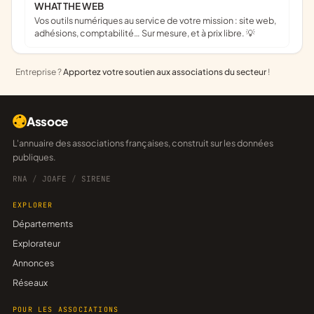
WHAT THE WEB
Vos outils numériques au service de votre mission : site web,
adhésions, comptabilité… Sur mesure, et à prix libre. 💡
Entreprise ?
Apportez votre soutien aux associations du secteur
!
Assoce
L'annuaire des associations françaises, construit sur les données
publiques.
RNA
/
JOAFE
/
SIRENE
EXPLORER
Départements
Explorateur
Annonces
Réseaux
POUR LES ASSOCIATIONS