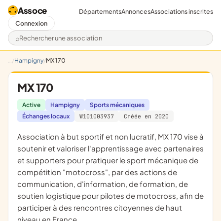
Assoce
Départements
Annonces
Associations inscrites
Connexion
Rechercher une association
Hampigny
MX 170
MX 170
Active
Hampigny
Sports mécaniques
Échanges locaux
W101003937
Créée en 2020
association à but sportif et non lucratif, MX 170 vise à
soutenir et valoriser l'apprentissage avec partenaires
et supporters pour pratiquer le sport mécanique de
compétition "motocross", par des actions de
communication, d'information, de formation, de
soutien logistique pour pilotes de motocross, afin de
participer à des rencontres citoyennes de haut
niveau en France