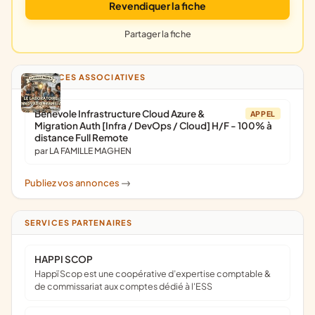
Revendiquer la fiche
Partager la fiche
ANNONCES ASSOCIATIVES
Bénévole Infrastructure Cloud Azure &
APPEL
Migration Auth [Infra / DevOps / Cloud] H/F - 100% à
distance Full Remote
par LA FAMILLE MAGHEN
Publiez vos annonces
->
SERVICES PARTENAIRES
HAPPI SCOP
Happï Scop est une coopérative d’expertise comptable &
de commissariat aux comptes dédié à l'ESS