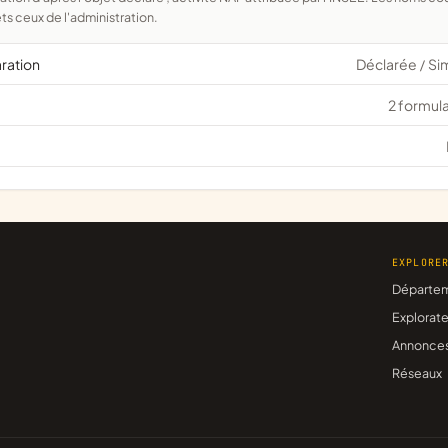
ts ceux de l'administration.
aration
Déclarée
Si
/
2 formula
EXPLORE
Départe
Explorate
Annonce
Réseaux