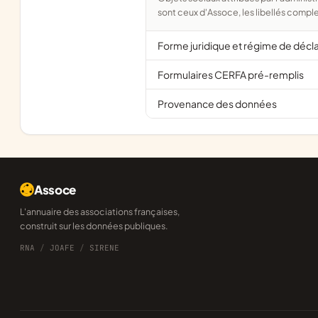
sont ceux d'Assoce, les libellés comple
Forme juridique et régime de décl
Formulaires CERFA pré-remplis
Provenance des données
Assoce
L'annuaire des associations françaises,
construit sur les données publiques.
RNA
/
JOAFE
/
SIRENE