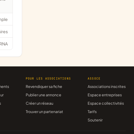
mple
ires
RNA
R
POUR LES ASSOCIATIONS
ASSOCE
ments
Revendiquer sa fiche
Associations inscrites
ur
Publier une annonce
Espace entreprises
s
Créer un réseau
Espace collectivités
Trouver un partenariat
Tarifs
Soutenir