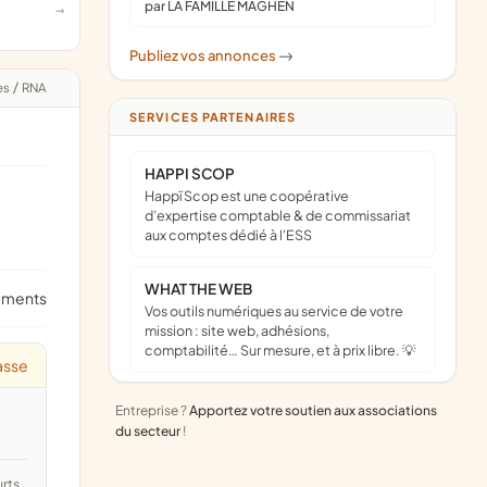
par LA FAMILLE MAGHEN
Publiez vos annonces
->
es
/
RNA
SERVICES PARTENAIRES
HAPPI SCOP
Happï Scop est une coopérative
d’expertise comptable & de commissariat
aux comptes dédié à l'ESS
WHAT THE WEB
ements
Vos outils numériques au service de votre
mission : site web, adhésions,
comptabilité… Sur mesure, et à prix libre. 💡
asse
Entreprise ?
Apportez votre soutien aux associations
du secteur
!