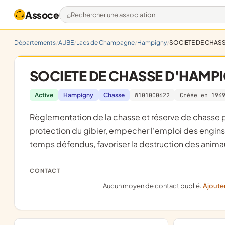
Assoce
Rechercher une association
Départements
AUBE
Lacs de Champagne
Hampigny
SOCIETE DE CHAS
SOCIETE DE CHASSE D'HAMP
Active
Hampigny
Chasse
W101000622
Créée en 194
règlementation de la chasse et réserve de chasse pour le repeuplement du gibier, répression du braconnage et
protection du gibier, empecher l'emploi des engins p
temps défendus, favoriser la destruction des animau
CONTACT
Aucun moyen de contact publié.
Ajoute