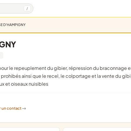
/
SE D'HAMPIGNY
IGNY
9
rohibés ainsi que le recel, le colportage et la vente du gibi
x et oiseaux nuisibles
r un contact
->