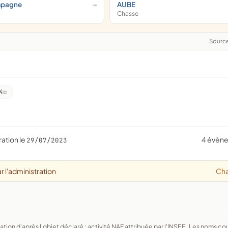
mpagne
AUBE
Chasse
Sourc
4
ration le
4 évèn
29/07/2023
r l'administration
Ch