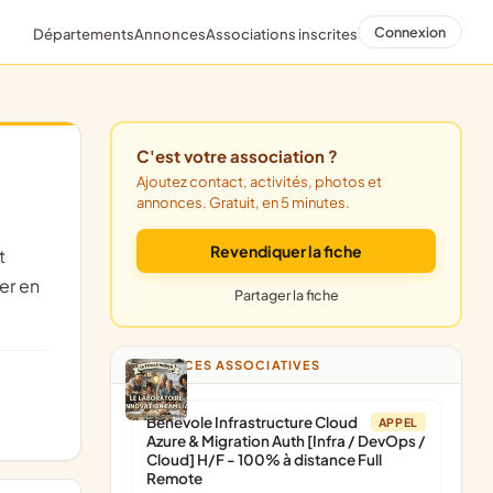
Connexion
Départements
Annonces
Associations inscrites
C'est votre association ?
Ajoutez contact, activités, photos et
annonces. Gratuit, en 5 minutes.
Revendiquer la fiche
er en
Partager la fiche
ANNONCES ASSOCIATIVES
Bénévole Infrastructure Cloud
APPEL
Azure & Migration Auth [Infra / DevOps /
Cloud] H/F - 100% à distance Full
Remote