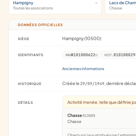
Hampigny
Lacs de Cha
Toutes les associations
Chasse
DONNÉES OFFICIELLES
Hampigny (10500)
SIÈGE
W101000622
010100029
IDENTIFIANTS
RNA
HIST.
Anciennes informations
Créée le
, dernière décla
29/09/1949
HISTORIQUE
Activité menée, telle que définie pa
DÉTAILS
Chasse
013005
chasse
Objets sociaux attribués par l'administration d'après l'objet déclaré ; activité NAF attribuée par l'INSEE. Les noms courts