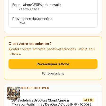
Formulaires CERFA pré-remplis
2 formulaires
Provenance des données
RNA
C'est votre association ?
Ajoutez contact, activités, photos et annonces. Gratuit, en 5
minutes.
Revendiquer la fiche
Partager la fiche
ANNONCES ASSOCIATIVES
Bénévole Infrastructure Cloud Azure &
APPEL
Migration Auth [Infra / DevOps / Cloud] H/F - 100% à