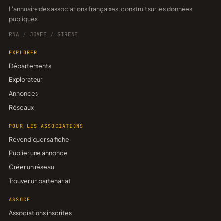
L'annuaire des associations françaises, construit sur les données
publiques.
RNA
/
JOAFE
/
SIRENE
EXPLORER
Départements
Explorateur
Annonces
Réseaux
POUR LES ASSOCIATIONS
Revendiquer sa fiche
Publier une annonce
Créer un réseau
Trouver un partenariat
ASSOCE
Associations inscrites