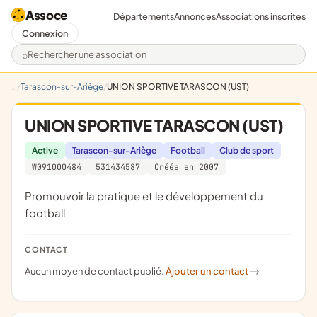
Assoce
Départements
Annonces
Associations inscrites
Connexion
Rechercher une association
Tarascon-sur-Ariège
UNION SPORTIVE TARASCON (UST)
UNION SPORTIVE TARASCON (UST)
Active
Tarascon-sur-Ariège
Football
Club de sport
W091000484
531434587
Créée en 2007
promouvoir la pratique et le développement du
football
CONTACT
Aucun moyen de contact publié.
Ajouter un contact
->