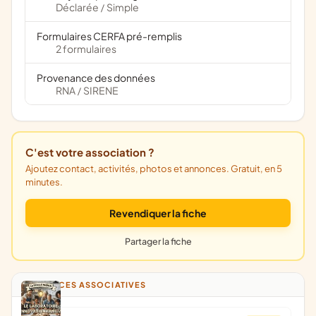
Déclarée
Simple
/
Formulaires CERFA pré-remplis
2 formulaires
Provenance des données
RNA
SIRENE
/
C'est votre association ?
Ajoutez contact, activités, photos et annonces. Gratuit, en 5
minutes.
Revendiquer la fiche
Partager la fiche
ANNONCES ASSOCIATIVES