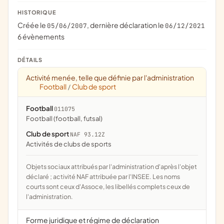
HISTORIQUE
Créée le
, dernière déclaration le
05/06/2007
06/12/2021
6 évènements
DÉTAILS
Activité menée, telle que définie par l'administration
Football
Club de sport
/
Football
011075
Football (football, futsal)
Club de sport
NAF 93.12Z
Activités de clubs de sports
Objets sociaux attribués par l'administration d'après l'objet
déclaré ; activité NAF attribuée par l'INSEE. Les noms
courts sont ceux d'Assoce, les libellés complets ceux de
l'administration.
Forme juridique et régime de déclaration