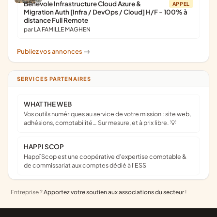
Bénévole Infrastructure Cloud Azure &
APPEL
Migration Auth [Infra / DevOps / Cloud] H/F - 100% à
distance Full Remote
par LA FAMILLE MAGHEN
Publiez vos annonces
->
SERVICES PARTENAIRES
WHAT THE WEB
Vos outils numériques au service de votre mission : site web,
adhésions, comptabilité… Sur mesure, et à prix libre. 💡
HAPPI SCOP
Happï Scop est une coopérative d’expertise comptable &
de commissariat aux comptes dédié à l'ESS
Entreprise ?
Apportez votre soutien aux associations du secteur
!