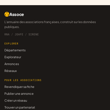
Assoce
L'annuaire des associations françaises, construit sur les données
publiques.
RNA
/
JOAFE
/
SIRENE
EXPLORER
Départements
Explorateur
Annonces
Réseaux
POUR LES ASSOCIATIONS
Revendiquer sa fiche
Publier une annonce
Créer un réseau
Trouver un partenariat