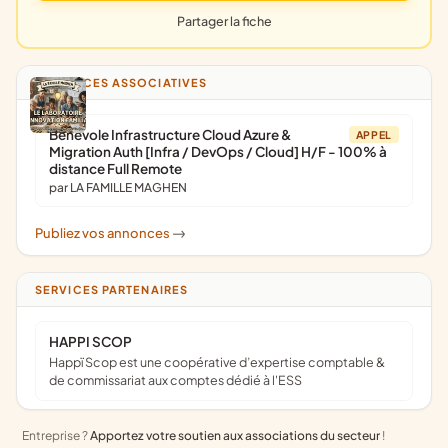
Partager la fiche
ANNONCES ASSOCIATIVES
Bénévole Infrastructure Cloud Azure &
APPEL
Migration Auth [Infra / DevOps / Cloud] H/F - 100% à
distance Full Remote
par LA FAMILLE MAGHEN
Publiez vos annonces
->
SERVICES PARTENAIRES
HAPPI SCOP
Happï Scop est une coopérative d’expertise comptable &
de commissariat aux comptes dédié à l'ESS
Entreprise ?
Apportez votre soutien aux associations du secteur
!