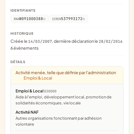
IDENTIFIANTS
W091000388
537993172
RNA
SIREN
HISTORIQUE
Créée le
, dernière déclaration le
14/03/2007
28/02/2016
6 évènements
DÉTAILS
Activité menée, telle que définie par l'administration
Emploi & Local
Emploi & Local
030000
aide à l'emploi, développement local, promotion de
solidarités économiques, vie locale
Activité NAF
Autres organisations fonctionnant par adhésion
volontaire