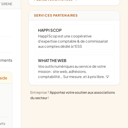
/
SIRENE
SERVICES PARTENAIRES
HAPPI SCOP
Happï Scop est une coopérative
d’expertise comptable & de commissariat
aux comptes dédié à l'ESS
ements
WHAT THE WEB
Vos outils numériques au service de votre
mission : site web, adhésions,
comptabilité… Sur mesure, et à prix libre. 💡
aide
Entreprise ?
Apportez votre soutien aux associations
du secteur
!