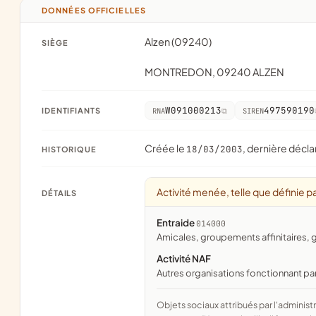
DONNÉES OFFICIELLES
Alzen (09240)
SIÈGE
MONTREDON, 09240 ALZEN
W091000213
497590190
IDENTIFIANTS
RNA
SIREN
Créée le
, dernière décla
18/03/2003
HISTORIQUE
Activité menée, telle que définie pa
DÉTAILS
Entraide
014000
amicales, groupements affinitaires
Activité NAF
Autres organisations fonctionnant pa
Objets sociaux attribués par l'administration d'après l'objet déclaré ; activité NAF attribuée par l'INSEE. Les noms courts