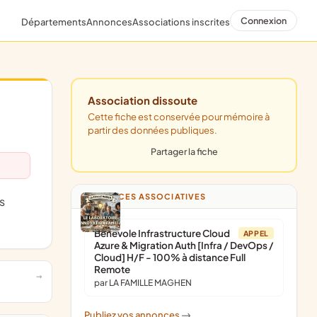
Connexion
Départements
Annonces
Associations inscrites
Association dissoute
Cette fiche est conservée pour mémoire à
partir des données publiques.
Partager la fiche
ANNONCES ASSOCIATIVES
Bénévole Infrastructure Cloud
APPEL
Azure & Migration Auth [Infra / DevOps /
Cloud] H/F - 100% à distance Full
Remote
par LA FAMILLE MAGHEN
Publiez vos annonces
->