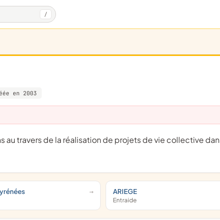
/
éée en 2003
yrénées
ARIEGE
Entraide