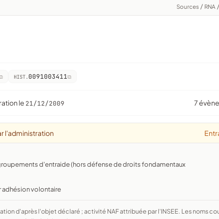
Sources
/
RNA
0091003411
HIST.
ration le
7 évèn
21/12/2009
r l'administration
Entr
, groupements d'entraide (hors défense de droits fondamentaux
r adhésion volontaire