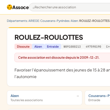
Assoce
Rechercher une association
Départements
ARIEGE
Couserans-Pyrénées
Alzen
ROULEZ-ROULOTTES
ROULEZ-ROULOTTES
Dissoute
Alzen
Entraide
W091000213
497590190
Cr
Cette association est dissoute depuis le 2009-12-21.
favoriser l'épanouissement des jeunes de 15 à 28 ans au travers de la réalisation de projets de vie collective dans
l'autonomie
Alzen
Couserans-P
Toutes les associations
Entraide