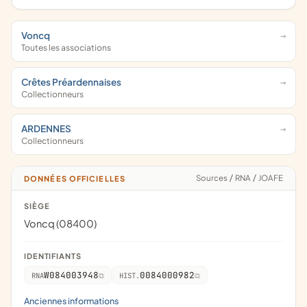
Voncq
Toutes les associations
Crêtes Préardennaises
Collectionneurs
ARDENNES
Collectionneurs
Sources
/
RNA
/
JOAFE
DONNÉES OFFICIELLES
SIÈGE
Voncq (08400)
IDENTIFIANTS
W084003948
0084000982
RNA
HIST.
Anciennes informations