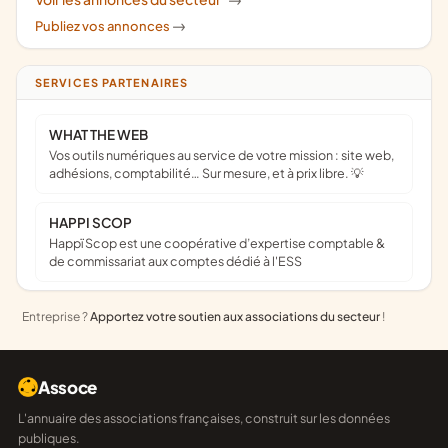
->
Publiez vos annonces
->
SERVICES PARTENAIRES
WHAT THE WEB
Vos outils numériques au service de votre mission : site web,
adhésions, comptabilité… Sur mesure, et à prix libre. 💡
HAPPI SCOP
Happï Scop est une coopérative d’expertise comptable &
de commissariat aux comptes dédié à l'ESS
Entreprise ?
Apportez votre soutien aux associations du secteur
!
Assoce
L'annuaire des associations françaises, construit sur les données
publiques.