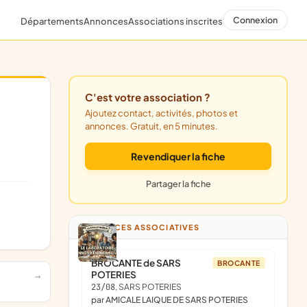
Connexion
Départements
Annonces
Associations inscrites
C'est votre association ?
Ajoutez contact, activités, photos et
annonces. Gratuit, en 5 minutes.
Revendiquer la fiche
Partager la fiche
ANNONCES ASSOCIATIVES
BROCANTE de SARS
BROCANTE
POTERIES
23/08
, SARS POTERIES
par AMICALE LAIQUE DE SARS POTERIES