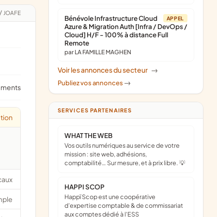
/
JOAFE
Bénévole Infrastructure Cloud
APPEL
Azure & Migration Auth [Infra / DevOps /
Cloud] H/F - 100% à distance Full
Remote
par LA FAMILLE MAGHEN
Voir les annonces du secteur
->
Publiez vos annonces
->
ements
SERVICES PARTENAIRES
tion
WHAT THE WEB
Vos outils numériques au service de votre
mission : site web, adhésions,
comptabilité… Sur mesure, et à prix libre. 💡
caux
HAPPI SCOP
Happï Scop est une coopérative
mple
d’expertise comptable & de commissariat
aux comptes dédié à l'ESS