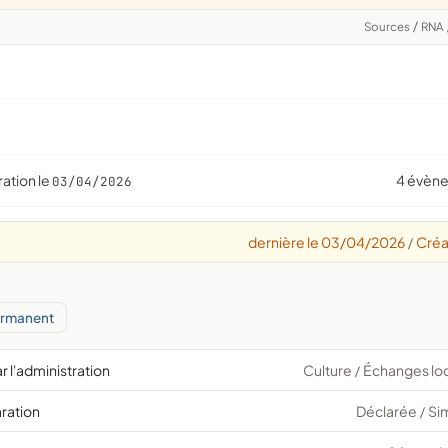
Sources
/
RNA
ration le
4 évèn
03/04/2026
dernière le 03/04/2026
Créa
/
ermanent
r l'administration
Culture
Échanges lo
/
aration
Déclarée
Si
/