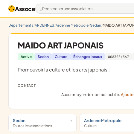
Assoce
Rechercher une association
Départements
ARDENNES
Ardenne Métropole
Sedan
MAIDO ART JAPO
MAIDO ART JAPONAIS
Active
Sedan
Culture
Échanges locaux
W083004567
promouvoir la culture et les arts japonais ;
CONTACT
Aucun moyen de contact publié.
Ajoute
Sedan
Ardenne Métropole
Toutes les associations
Culture