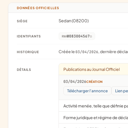
DONNÉES OFFICIELLES
Sedan (08200)
SIÈGE
W083004567
IDENTIFIANTS
RNA
Créée le
, dernière décla
03/04/2026
HISTORIQUE
Publications au Journal Officiel
DÉTAILS
03/04/2026
CRÉATION
Télécharger l'annonce
Lien p
Activité menée, telle que définie pa
Forme juridique et régime de décl