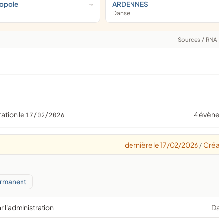
ropole
ARDENNES
Danse
Sources
/
RNA
ration le
4 évèn
17/02/2026
dernière le 17/02/2026
Créa
/
ermanent
r l'administration
D