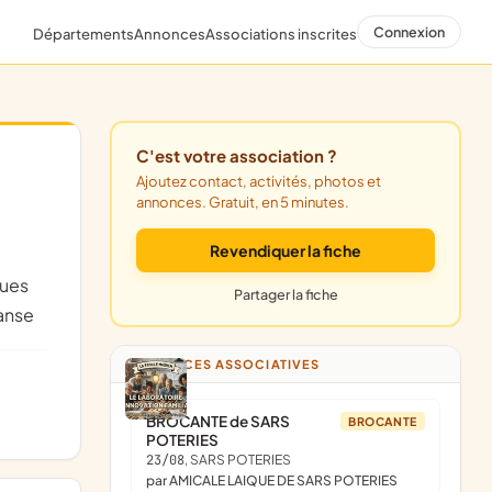
Connexion
Départements
Annonces
Associations inscrites
C'est votre association ?
Ajoutez contact, activités, photos et
annonces. Gratuit, en 5 minutes.
Revendiquer la fiche
ques
Partager la fiche
danse
ANNONCES ASSOCIATIVES
BROCANTE de SARS
BROCANTE
POTERIES
23/08
, SARS POTERIES
par AMICALE LAIQUE DE SARS POTERIES