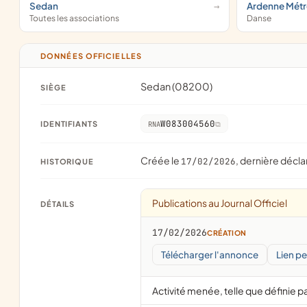
Sedan
Ardenne Mét
Toutes les associations
Danse
DONNÉES OFFICIELLES
Sedan (08200)
SIÈGE
W083004560
IDENTIFIANTS
RNA
Créée le
, dernière décla
17/02/2026
HISTORIQUE
Publications au Journal Officiel
DÉTAILS
17/02/2026
CRÉATION
Télécharger l'annonce
Lien p
Activité menée, telle que définie pa