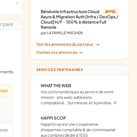
Bénévole Infrastructure Cloud
APPEL
Azure & Migration Auth [Infra / DevOps /
Cloud] H/F - 100% à distance Full
/
JOAFE
Remote
par LA FAMILLE MAGHEN
Voir les annonces du secteur
->
Publiez vos annonces
->
SERVICES PARTENAIRES
ements
WHAT THE WEB
tion
Vos outils numériques au service de votre
mission : site web, adhésions,
comptabilité… Sur mesure, et à prix libre. 💡
HAPPI SCOP
Happï Scop est une coopérative
anse
d’expertise comptable & de commissariat
aux comptes dédié à l'ESS