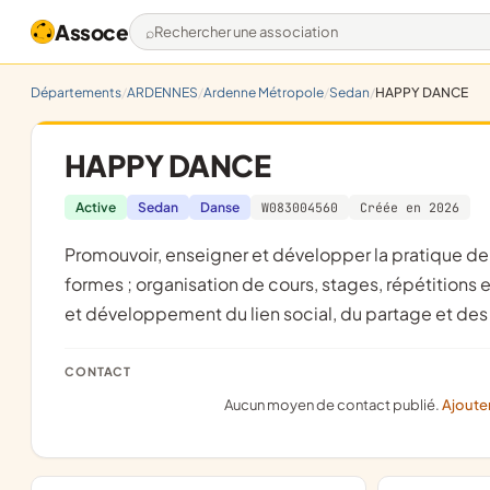
Assoce
Rechercher une association
Départements
ARDENNES
Ardenne Métropole
Sedan
HAPPY DANCE
HAPPY DANCE
Active
Sedan
Danse
W083004560
Créée en 2026
promouvoir, enseigner et développer la pratique de la danse moderne-jazz et contemporaine, sous toutes ses
formes ; organisation de cours, stages, répétitions 
et développement du lien social, du partage et des v
CONTACT
Aucun moyen de contact publié.
Ajoute