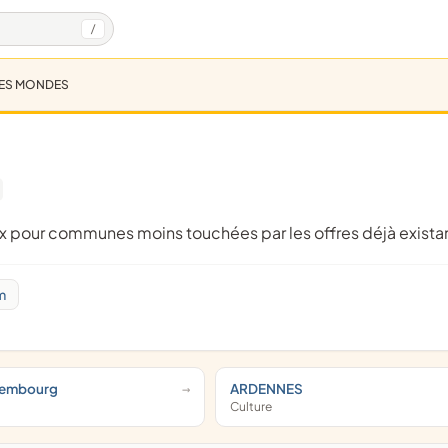
/
ES MONDES
aux pour communes moins touchées par les offres déjà exista
m
xembourg
ARDENNES
Culture