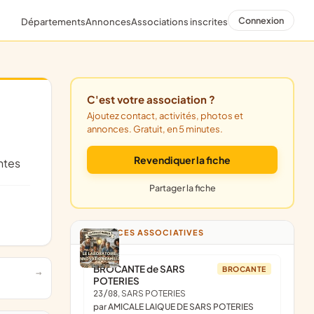
Connexion
Départements
Annonces
Associations inscrites
C'est votre association ?
Ajoutez contact, activités, photos et
annonces. Gratuit, en 5 minutes.
Revendiquer la fiche
ntes
Partager la fiche
ANNONCES ASSOCIATIVES
BROCANTE de SARS
BROCANTE
POTERIES
23/08
, SARS POTERIES
par AMICALE LAIQUE DE SARS POTERIES