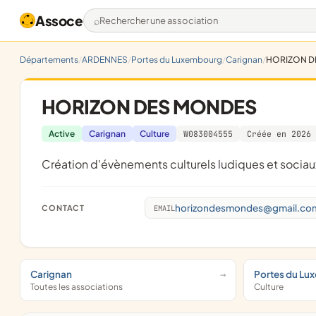
Assoce
Rechercher une association
Départements
ARDENNES
Portes du Luxembourg
Carignan
HORIZON D
HORIZON DES MONDES
Active
Carignan
Culture
W083004555
Créée en 2026
création d'évènements culturels ludiques et soci
horizondesmondes@gmail.co
CONTACT
EMAIL
Carignan
Portes du Lu
Toutes les associations
Culture