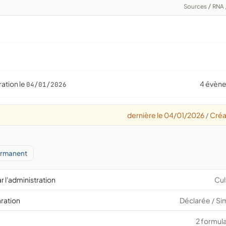
Sources
/
RNA
ration le
4 évèn
04/01/2026
dernière le 04/01/2026
Créa
/
ermanent
r l'administration
Cul
aration
Déclarée
Si
/
2 formula