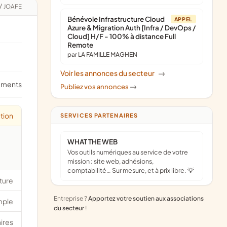
/
JOAFE
Bénévole Infrastructure Cloud
APPEL
Azure & Migration Auth [Infra / DevOps /
Cloud] H/F - 100% à distance Full
Remote
par LA FAMILLE MAGHEN
Voir les annonces du secteur
->
ements
Publiez vos annonces
->
tion
SERVICES PARTENAIRES
WHAT THE WEB
Vos outils numériques au service de votre
mission : site web, adhésions,
comptabilité… Sur mesure, et à prix libre. 💡
ture
Entreprise ?
Apportez votre soutien aux associations
mple
du secteur
!
ires