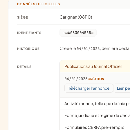
DONNÉES OFFICIELLES
Carignan (08110)
SIÈGE
W083004555
IDENTIFIANTS
RNA
Créée le
, dernière décla
04/01/2026
HISTORIQUE
Publications au Journal Officiel
DÉTAILS
04/01/2026
CRÉATION
Télécharger l'annonce
Lien p
Activité menée, telle que définie pa
Forme juridique et régime de décl
Formulaires CERFA pré-remplis