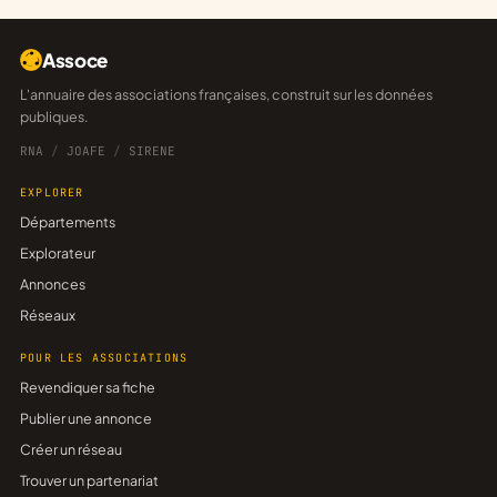
Assoce
L'annuaire des associations françaises, construit sur les données
publiques.
RNA
/
JOAFE
/
SIRENE
EXPLORER
Départements
Explorateur
Annonces
Réseaux
POUR LES ASSOCIATIONS
Revendiquer sa fiche
Publier une annonce
Créer un réseau
Trouver un partenariat