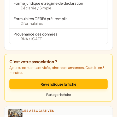
Forme juridique et régime de déclaration
Déclarée
Simple
/
Formulaires CERFA pré-remplis
2 formulaires
Provenance des données
RNA
JOAFE
/
C'est votre association ?
Ajoutez contact, activités, photos et annonces. Gratuit, en 5
minutes.
Revendiquer la fiche
Partager la fiche
ANNONCES ASSOCIATIVES