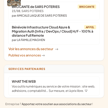
BROCANTE de SARS POTERIES
BROCANTE
23/08
, SARS POTERIES
par AMICALE LAIQUE DE SARS POTERIES
Bénévole Infrastructure Cloud Azure &
APPEL
Migration Auth [Infra / DevOps / Cloud] H/F - 100% à
distance Full Remote
par LA FAMILLE MAGHEN
Voir les annonces du secteur
->
Publiez vos annonces
->
SERVICES PARTENAIRES
WHAT THE WEB
Vos outils numériques au service de votre mission : site web,
adhésions, comptabilité… Sur mesure, et à prix libre. 💡
Entreprise ?
Apportez votre soutien aux associations du secteur
!