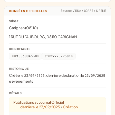
Sources
/
RNA
/
JOAFE
/
SIRENE
DONNÉES OFFICIELLES
SIÈGE
Carignan (08110)
1 RUE DU FAUBOURG, 08110 CARIGNAN
IDENTIFIANTS
W083004538
992579581
RNA
SIREN
HISTORIQUE
Créée le
, dernière déclaration le
23/09/2025
23/09/2025
6 évènements
DÉTAILS
Publications au Journal Officiel
dernière le 23/09/2025
Création
/