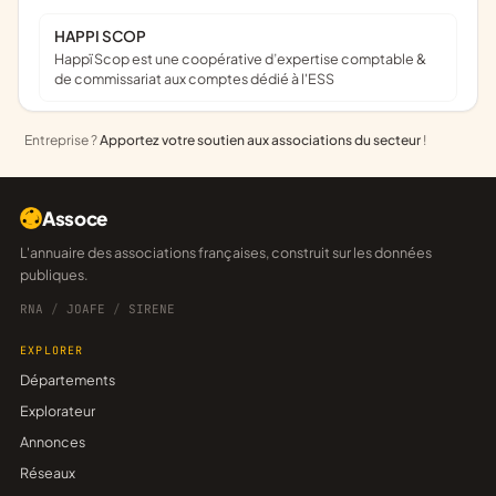
HAPPI SCOP
Happï Scop est une coopérative d’expertise comptable &
de commissariat aux comptes dédié à l'ESS
Entreprise ?
Apportez votre soutien aux associations du secteur
!
Assoce
L'annuaire des associations françaises, construit sur les données
publiques.
RNA
/
JOAFE
/
SIRENE
EXPLORER
Départements
Explorateur
Annonces
Réseaux