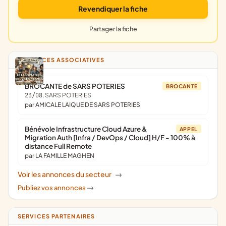
Revendiquer la fiche
Partager la fiche
ANNONCES ASSOCIATIVES
BROCANTE de SARS POTERIES
BROCANTE
23/08
, SARS POTERIES
par AMICALE LAIQUE DE SARS POTERIES
Bénévole Infrastructure Cloud Azure &
APPEL
Migration Auth [Infra / DevOps / Cloud] H/F - 100% à
distance Full Remote
par LA FAMILLE MAGHEN
Voir les annonces du secteur
->
Publiez vos annonces
->
SERVICES PARTENAIRES