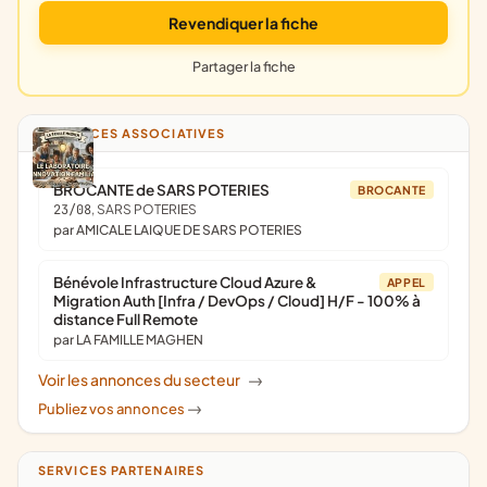
Revendiquer la fiche
Partager la fiche
ANNONCES ASSOCIATIVES
BROCANTE de SARS POTERIES
BROCANTE
23/08
, SARS POTERIES
par AMICALE LAIQUE DE SARS POTERIES
Bénévole Infrastructure Cloud Azure &
APPEL
Migration Auth [Infra / DevOps / Cloud] H/F - 100% à
distance Full Remote
par LA FAMILLE MAGHEN
Voir les annonces du secteur
->
Publiez vos annonces
->
SERVICES PARTENAIRES