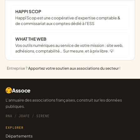
HAPPI SCOP
Happï Scop est une coopérative d’expertise comptable &
de commissariat aux comptes dédié à l'ESS
WHAT THE WEB
Vos outils numériques au service de votre mission : site web,
adhésions, comptabilité… Sur mesure, et à prix libre. 💡
Entreprise ?
Apportez votre soutien aux associations du secteur
!
Assoce
L'annuaire des associations françaises, construit sur les données
publiques.
RNA
/
JOAFE
/
SIRENE
EXPLORER
Départements