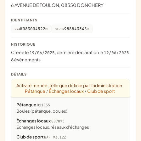
6 AVENUE DE TOULON, 08350 DONCHERY
IDENTIFIANTS
W083004522
988843348
RNA
SIREN
HISTORIQUE
Créée le
, dernière déclaration le
19/06/2025
19/06/2025
6 évènements
DÉTAILS
Activité menée, telle que définie par l'administration
Pétanque
Échanges locaux
Club de sport
/
/
Pétanque
011035
Boules (pétanque, boules)
Échanges locaux
007075
échanges locaux, réseaux d'échanges
Club de sport
NAF 93.12Z