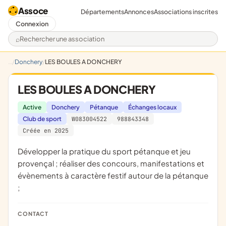
Assoce
Départements
Annonces
Associations inscrites
Connexion
Rechercher une association
Donchery
LES BOULES A DONCHERY
LES BOULES A DONCHERY
Active
Donchery
Pétanque
Échanges locaux
Club de sport
W083004522
988843348
Créée en 2025
développer la pratique du sport pétanque et jeu
provençal ; réaliser des concours, manifestations et
évènements à caractère festif autour de la pétanque
;
CONTACT