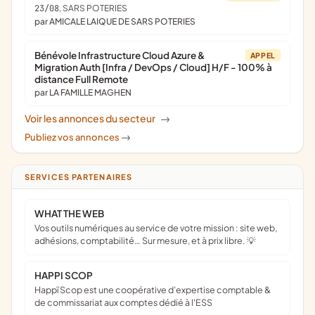
23/08
, SARS POTERIES
par AMICALE LAIQUE DE SARS POTERIES
Bénévole Infrastructure Cloud Azure &
APPEL
Migration Auth [Infra / DevOps / Cloud] H/F - 100% à
distance Full Remote
par LA FAMILLE MAGHEN
Voir les annonces du secteur
->
Publiez vos annonces
->
SERVICES PARTENAIRES
WHAT THE WEB
Vos outils numériques au service de votre mission : site web,
adhésions, comptabilité… Sur mesure, et à prix libre. 💡
HAPPI SCOP
Happï Scop est une coopérative d’expertise comptable &
de commissariat aux comptes dédié à l'ESS