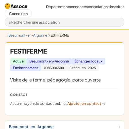
Assoce
Départements
Annonces
Associations inscrites
Connexion
Rechercher une association
Beaumont-en-Argonne
FESTIFERME
FESTIFERME
Active
Beaumont-en-Argonne
Échanges locaux
Environnement
W083004500
Créée en 2025
visite de la ferme, pédagogie, porte ouverte
CONTACT
Aucun moyen de contact publié.
Ajouter un contact
->
Beaumont-en-Argonne