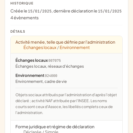
HISTORIQUE
Créée le
, dernière déclaration le
15/01/2025
15/01/2025
4 évènements
DÉTAILS
Activité menée, telle que définie par l'administration
Échanges locaux
Environnement
/
Échanges locaux
007075
échanges locaux, réseaux d'échanges
Environnement
024000
Environnement, cadre de vie
Objets sociaux attribués par l'administration d'après l'objet
déclaré ; activité NAF attribuée par l'INSEE. Les noms
courts sont ceux d'Assoce, les libellés complets ceux de
l'administration.
Forme juridique et régime de déclaration
Déclarée
Simple
/