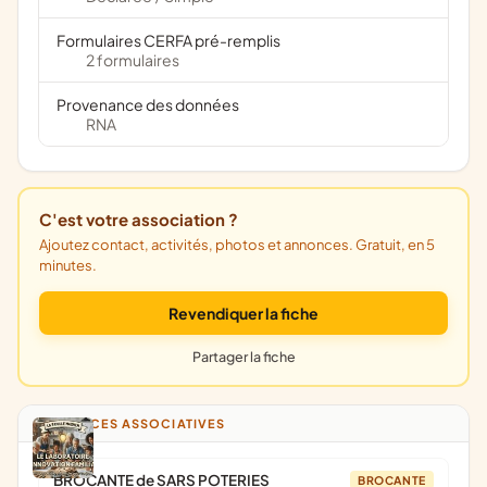
Formulaires CERFA pré-remplis
2 formulaires
Provenance des données
RNA
C'est votre association ?
Ajoutez contact, activités, photos et annonces. Gratuit, en 5
minutes.
Revendiquer la fiche
Partager la fiche
ANNONCES ASSOCIATIVES
BROCANTE de SARS POTERIES
BROCANTE