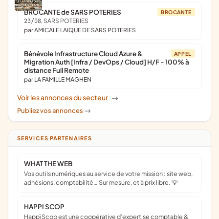
BROCANTE de SARS POTERIES
BROCANTE
23/08
, SARS POTERIES
par AMICALE LAIQUE DE SARS POTERIES
Bénévole Infrastructure Cloud Azure &
APPEL
Migration Auth [Infra / DevOps / Cloud] H/F - 100% à
distance Full Remote
par LA FAMILLE MAGHEN
Voir les annonces du secteur
->
Publiez vos annonces
->
SERVICES PARTENAIRES
WHAT THE WEB
Vos outils numériques au service de votre mission : site web,
adhésions, comptabilité… Sur mesure, et à prix libre. 💡
HAPPI SCOP
Happï Scop est une coopérative d’expertise comptable &