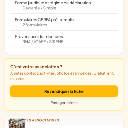
Forme juridique et régime de déclaration
Déclarée
Simple
/
Formulaires CERFA pré-remplis
2 formulaires
Provenance des données
RNA
JOAFE
SIRENE
/
/
C'est votre association ?
Ajoutez contact, activités, photos et annonces. Gratuit, en 5
minutes.
Revendiquer la fiche
Partager la fiche
ANNONCES ASSOCIATIVES