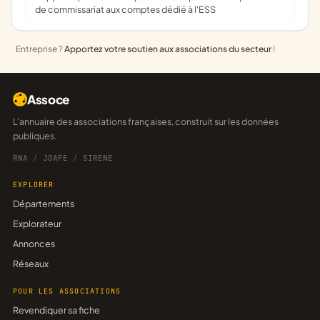
de commissariat aux comptes dédié à l'ESS
Entreprise ?
Apportez votre soutien aux associations du secteur
!
Assoce
L'annuaire des associations françaises, construit sur les données
publiques.
RNA
/
JOAFE
/
SIRENE
EXPLORER
Départements
Explorateur
Annonces
Réseaux
POUR LES ASSOCIATIONS
Revendiquer sa fiche