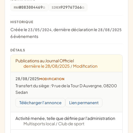
W083004469
929767366
RNA
SIREN
HISTORIQUE
Créée le
, dernière déclaration le
23/05/2024
28/08/2025
6 évènements
DÉTAILS
Publications au Journal Officiel
dernière le 28/08/2025
Modification
/
28/08/2025
MODIFICATION
Transfert du siège : 9 rue de la Tour D Auvergne, 08200
Sedan
Télécharger l'annonce
Lien permanent
Activité menée, telle que définie par l'administration
Multisports local
Club de sport
/