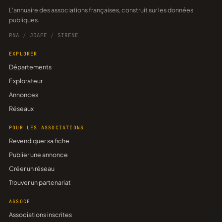
L'annuaire des associations françaises, construit sur les données
publiques.
RNA
/
JOAFE
/
SIRENE
EXPLORER
Départements
Explorateur
Annonces
Réseaux
POUR LES ASSOCIATIONS
Revendiquer sa fiche
Publier une annonce
Créer un réseau
Trouver un partenariat
ASSOCE
Associations inscrites