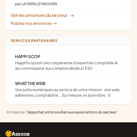
par LA FAMILLE MAGHEN
Voir les annonces du secteur
->
Publiez vos annonces
->
SERVICES PARTENAIRES
HAPPI SCOP
Happï Scop est une coopérative d’expertise comptable &
de commissariat aux comptes dédié à l'ESS
WHAT THE WEB
Vos outils numériques au service de votre mission : site web,
adhésions, comptabilité… Sur mesure, et à prix libre. 💡
Entreprise ?
Apportez votre soutien aux associations du secteur
!
Assoce