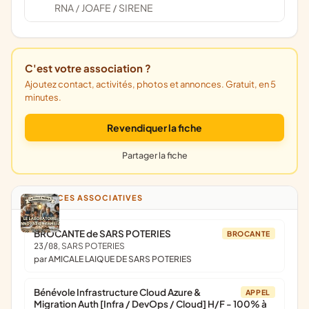
RNA
JOAFE
SIRENE
/
/
C'est votre association ?
Ajoutez contact, activités, photos et annonces. Gratuit, en 5
minutes.
Revendiquer la fiche
Partager la fiche
ANNONCES ASSOCIATIVES
BROCANTE de SARS POTERIES
BROCANTE
23/08
, SARS POTERIES
par AMICALE LAIQUE DE SARS POTERIES
Bénévole Infrastructure Cloud Azure &
APPEL
Migration Auth [Infra / DevOps / Cloud] H/F - 100% à