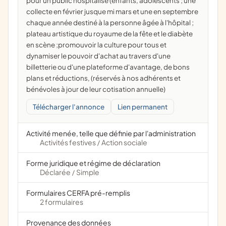
pour un public hospitalisé (enfants, adolescents ; une
collecte en février jusque mi mars et une en septembre
chaque année destiné à la personne âgée à l'hôpital ;
plateau artistique du royaume de la fête et le diabète
en scène ;promouvoir la culture pour tous et
dynamiser le pouvoir d'achat au travers d'une
billetterie ou d'une plateforme d'avantage, de bons
plans et réductions, (réservés à nos adhérents et
bénévoles à jour de leur cotisation annuelle)
Télécharger l'annonce
Lien permanent
Activité menée, telle que définie par l'administration
Activités festives
Action sociale
/
Forme juridique et régime de déclaration
Déclarée
Simple
/
Formulaires CERFA pré-remplis
2 formulaires
Provenance des données