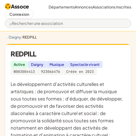
Assoce
Départements
Annonces
Associations inscrites
Connexion
Rechercher une association
Daigny
REDPILL
REDPILL
Active
Daigny
Musique
Spectacle vivant
W083004413
923066476
Créée en 2023
le développement d'activités culturelles et
artistiques ; de promouvoir et diffuser la musique
sous toutes ses formes ; d'éduquer, de développer,
de promouvoir et de favoriser des activités
diaconales à caractère culturel et social ; de
promouvoir la solidarité sous toutes ses formes
notamment en développant des activités de
formation et d'animation à caractère culturel ;