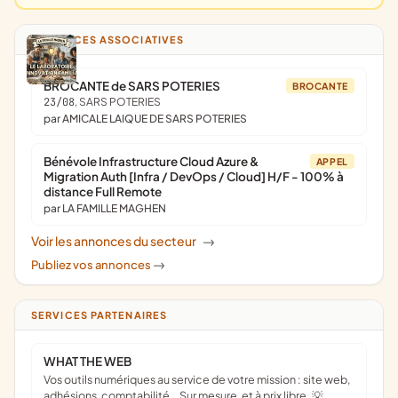
ANNONCES ASSOCIATIVES
BROCANTE de SARS POTERIES
BROCANTE
23/08
, SARS POTERIES
par AMICALE LAIQUE DE SARS POTERIES
Bénévole Infrastructure Cloud Azure &
APPEL
Migration Auth [Infra / DevOps / Cloud] H/F - 100% à
distance Full Remote
par LA FAMILLE MAGHEN
Voir les annonces du secteur
->
Publiez vos annonces
->
SERVICES PARTENAIRES
WHAT THE WEB
Vos outils numériques au service de votre mission : site web,
adhésions, comptabilité… Sur mesure, et à prix libre. 💡