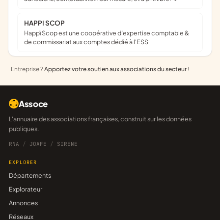
HAPPI SCOP
Happï Scop est une coopérative d’expertise comptable &
de commissariat aux comptes dédié à l'ESS
Entreprise ?
Apportez votre soutien aux associations du secteur
!
Assoce
L'annuaire des associations françaises, construit sur les données
publiques.
RNA
/
JOAFE
/
SIRENE
EXPLORER
Départements
Explorateur
Annonces
Réseaux