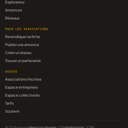
Explorateur
Annonces
Réseaux
POUR LES ASSOCIATIONS
Revendiquer sa fiche
Publier une annonce
Créer un réseau
Trouver un partenariat
ASSOCE
Associations inscrites
Espace entreprises
Espace collectivités
Tarifs
Soutenir
© 2026 Assoce
Mentions légales
/
Confidentialité
/
CGU