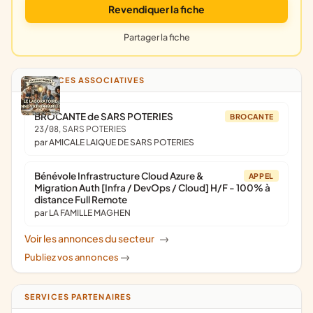
Revendiquer la fiche
Partager la fiche
ANNONCES ASSOCIATIVES
BROCANTE de SARS POTERIES
BROCANTE
23/08
, SARS POTERIES
par AMICALE LAIQUE DE SARS POTERIES
Bénévole Infrastructure Cloud Azure &
APPEL
Migration Auth [Infra / DevOps / Cloud] H/F - 100% à
distance Full Remote
par LA FAMILLE MAGHEN
Voir les annonces du secteur
->
Publiez vos annonces
->
SERVICES PARTENAIRES