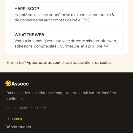
HAPPI SCOP
Happï Scop est une coopérative d’expertise comptable &
de commissariat aux comptes dédié à l'ESS
WHAT THE WEB
Vos outils numériques au service de votre mission : site web,
adhésions, comptabilité… Sur mesure, et à prix libre. 💡
Entreprise ?
Apportez votre soutien aux associations du secteur
!
Assoce
L'annuaire des associations françaises, construit sur les données
publiques.
RNA
/
JOAFE
/
SIRENE
EXPLORER
Départements