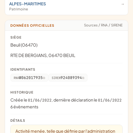
ALPES-MARITIMES
Patrimoine
Sources
/
RNA
/
SIRENE
DONNÉES OFFICIELLES
SIÈGE
Beuil (06470)
RTE DE BERGIANS, 06470 BEUIL
IDENTIFIANTS
W062017935
924089394
RNA
SIREN
HISTORIQUE
Créée le
, dernière déclaration le
01/06/2022
01/06/2022
6 évènements
DÉTAILS
Activité menée, telle que définie par l'administration