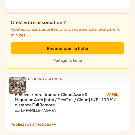
C'est votre association ?
Ajoutez contact, activités, photos et annonces. Gratuit, en 5
minutes.
Revendiquer la fiche
Partager la fiche
ANNONCES ASSOCIATIVES
Bénévole Infrastructure Cloud Azure &
APPEL
Migration Auth [Infra / DevOps / Cloud] H/F - 100% à
distance Full Remote
par LA FAMILLE MAGHEN
Publiez vos annonces
->