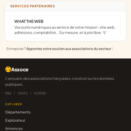
SERVICES PARTENAIRES
WHAT THE WEB
Vos outils numériques au service de votre mission : site web,
adhésions, comptabilité… Sur mesure, et à prix libre. 💡
Entreprise ?
Apportez votre soutien aux associations du secteur
!
Assoce
L'annuaire des associations françaises, construit sur les données
publiques.
RNA
/
JOAFE
/
SIRENE
EXPLORER
Départements
Explorateur
Annonces