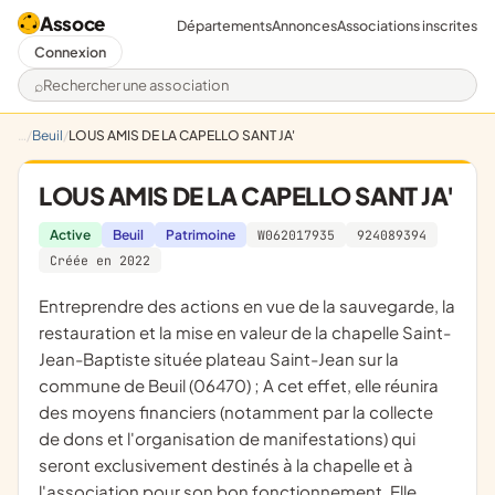
Assoce
Départements
Annonces
Associations inscrites
Connexion
Rechercher une association
Beuil
LOUS AMIS DE LA CAPELLO SANT JA'
LOUS AMIS DE LA CAPELLO SANT JA'
Active
Beuil
Patrimoine
W062017935
924089394
Créée en 2022
entreprendre des actions en vue de la sauvegarde, la
restauration et la mise en valeur de la chapelle Saint-
Jean-Baptiste située plateau Saint-Jean sur la
commune de Beuil (06470) ; A cet effet, elle réunira
des moyens financiers (notamment par la collecte
de dons et l'organisation de manifestations) qui
seront exclusivement destinés à la chapelle et à
l'association pour son bon fonctionnement, Elle