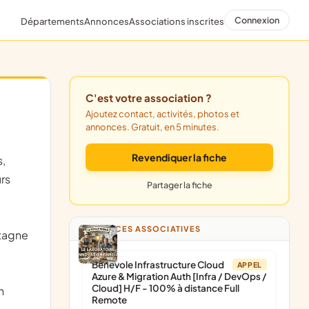
Connexion
Départements
Annonces
Associations inscrites
C'est votre association ?
Ajoutez contact, activités, photos et
annonces. Gratuit, en 5 minutes.
Revendiquer la fiche
rs
Partager la fiche
ANNONCES ASSOCIATIVES
ntagne
Bénévole Infrastructure Cloud
APPEL
Azure & Migration Auth [Infra / DevOps /
Cloud] H/F - 100% à distance Full
n
Remote