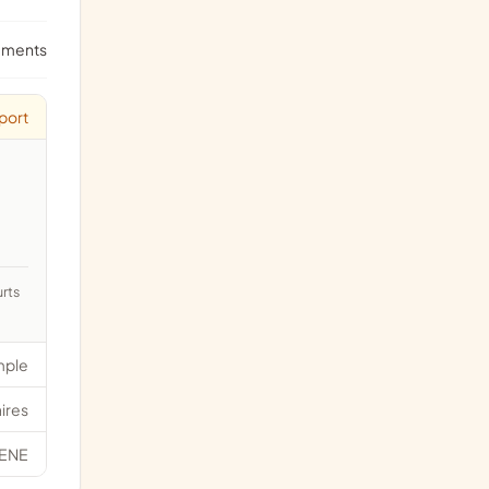
ements
port
mple
ires
ENE