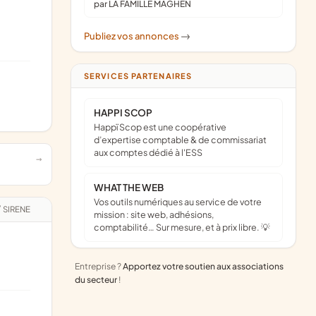
par LA FAMILLE MAGHEN
Publiez vos annonces
->
SERVICES PARTENAIRES
HAPPI SCOP
Happï Scop est une coopérative
d’expertise comptable & de commissariat
aux comptes dédié à l'ESS
WHAT THE WEB
Vos outils numériques au service de votre
/
SIRENE
mission : site web, adhésions,
comptabilité… Sur mesure, et à prix libre. 💡
Entreprise ?
Apportez votre soutien aux associations
du secteur
!