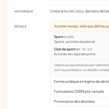
Créée le
, dernière décla
04/05/2016
HISTORIQUE
Activité menée, telle que définie pa
DÉTAILS
Sport
011000
Sports, activités de plein air
Club de sport
NAF 93.12Z
Activités de clubs de sports
Objets sociaux attribués par l'administration d'après l'objet déclaré ; activité NAF attribuée par l'INSEE. Les noms courts
sont ceux d'Assoce, les libellés comple
Forme juridique et régime de décl
Formulaires CERFA pré-remplis
Provenance des données