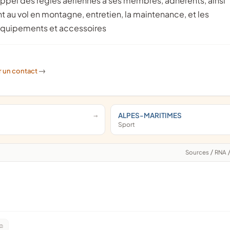
appel des règles aériennes à ses membres, adhérents, ainsi
nt au vol en montagne, entretien, la maintenance, et les
 équipements et accessoires
r un contact
->
ALPES-MARITIMES
Sport
Sources
/
RNA