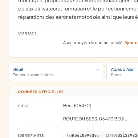
montagne, propices aux activités aéronautiques ; r
qu'aux utilisateurs ; formation et le perfectionneme
réparations des aéronefs motorisés ainsi que leurs
CONTACT
Aucun moyen de contact publié.
Ajoute
Beuil
Alpes d'Azur
Toutes les associations
Sport
DONNÉES OFFICIELLES
Beuil (06470)
SIÈGE
ROUTE DU BESS, 06470 BEUIL
W062009900
902128982
IDENTIFIANTS
RNA
SIREN