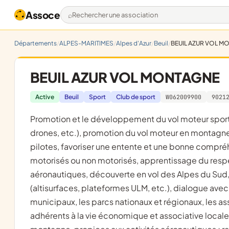
Assoce
Rechercher une association
Départements
ALPES-MARITIMES
Alpes d'Azur
Beuil
BEUIL AZUR VOL M
BEUIL AZUR VOL MONTAGNE
Active
Beuil
Sport
Club de sport
W062009900
9021
promotion et le développement du vol moteur sportif (avions, hélicoptères, ultralégers motorisés toutes classes,
drones, etc.), promotion du vol moteur en montagn
pilotes, favoriser une entente et une bonne compréh
motorisés ou non motorisés, apprentissage du respec
aéronautiques, découverte en vol des Alpes du Sud, 
(altisurfaces, plateformes ULM, etc.), dialogue ave
municipaux, les parcs nationaux et régionaux, les a
adhérents à la vie économique et associative locale