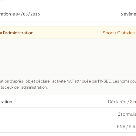
ration le
6 évèn
04/05/2016
r l'administration
Sport
Club de s
/
ts ceux de l'administration.
aration
Déclarée
Si
/
2 formula
RNA
SIR
/