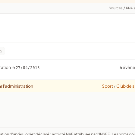
Sources
/
RNA
ration le
6 évèn
27/04/2018
r l'administration
Sport
Club de s
/