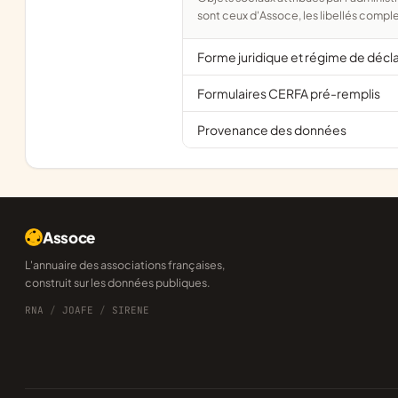
sont ceux d'Assoce, les libellés comple
Forme juridique et régime de décl
Formulaires CERFA pré-remplis
Provenance des données
Assoce
L'annuaire des associations françaises,
construit sur les données publiques.
RNA
/
JOAFE
/
SIRENE