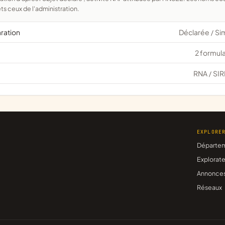
ts ceux de l'administration.
aration
Déclarée
Si
/
2 formula
RNA
SIR
/
EXPLORE
Départe
Explorate
Annonce
Réseaux