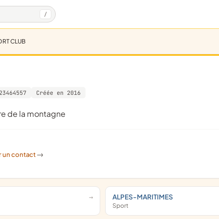
/
ORT CLUB
23464557
Créée en 2016
dre de la montagne
r un contact
->
ALPES-MARITIMES
Sport