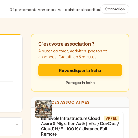
Connexion
Départements
Annonces
Associations inscrites
C'est votre association ?
Ajoutez contact, activités, photos et
annonces. Gratuit, en 5 minutes.
Revendiquer la fiche
Partager la fiche
ANNONCES ASSOCIATIVES
Bénévole Infrastructure Cloud
APPEL
Azure & Migration Auth [Infra / DevOps /
Cloud] H/F - 100% à distance Full
Remote