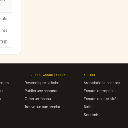
mple
ires
ENE
R
POUR LES ASSOCIATIONS
ASSOCE
ments
Revendiquer sa fiche
Associations inscrites
ur
Publier une annonce
Espace entreprises
s
Créer un réseau
Espace collectivités
Trouver un partenariat
Tarifs
Soutenir