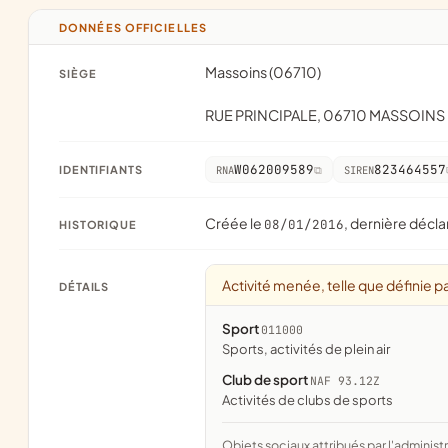
DONNÉES OFFICIELLES
Massoins (06710)
SIÈGE
RUE PRINCIPALE, 06710 MASSOINS
W062009589
823464557
IDENTIFIANTS
RNA
SIREN
Créée le
, dernière décla
08/01/2016
HISTORIQUE
Activité menée, telle que définie pa
DÉTAILS
Sport
011000
Sports, activités de plein air
Club de sport
NAF 93.12Z
Activités de clubs de sports
Objets sociaux attribués par l'administration d'après l'objet déclaré ; activité NAF attribuée par l'INSEE. Les noms courts