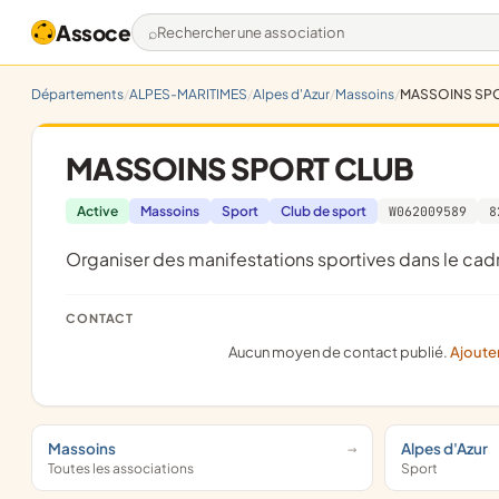
Assoce
Rechercher une association
Départements
ALPES-MARITIMES
Alpes d'Azur
Massoins
MASSOINS SP
MASSOINS SPORT CLUB
Active
Massoins
Sport
Club de sport
W062009589
8
organiser des manifestations sportives dans le ca
CONTACT
Aucun moyen de contact publié.
Ajoute
Massoins
Alpes d'Azur
Toutes les associations
Sport