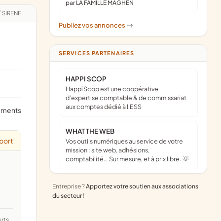
par LA FAMILLE MAGHEN
/
SIRENE
Publiez vos annonces
->
SERVICES PARTENAIRES
HAPPI SCOP
Happï Scop est une coopérative
d’expertise comptable & de commissariat
aux comptes dédié à l'ESS
ements
WHAT THE WEB
port
Vos outils numériques au service de votre
mission : site web, adhésions,
comptabilité… Sur mesure, et à prix libre. 💡
Entreprise ?
Apportez votre soutien aux associations
du secteur
!