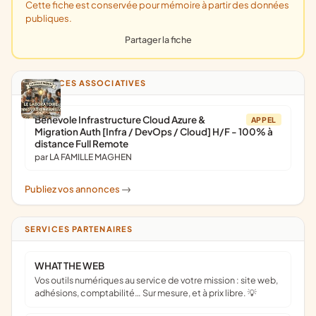
Cette fiche est conservée pour mémoire à partir des données
publiques.
Partager la fiche
ANNONCES ASSOCIATIVES
Bénévole Infrastructure Cloud Azure &
APPEL
Migration Auth [Infra / DevOps / Cloud] H/F - 100% à
distance Full Remote
par LA FAMILLE MAGHEN
Publiez vos annonces
->
SERVICES PARTENAIRES
WHAT THE WEB
Vos outils numériques au service de votre mission : site web,
adhésions, comptabilité… Sur mesure, et à prix libre. 💡