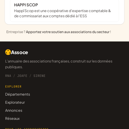
HAPPI SCOP
Happï Scop est une coopérative d’expertise comptable &
de commissariat aux comptes dédié à l'ESS
Entreprise ?
Apportez votre soutien aux associations du secteur
!
Assoce
L'annuaire des associations françaises, construit sur les données
publiques.
RNA
/
JOAFE
/
SIRENE
EXPLORER
Départements
Explorateur
Annonces
Réseaux