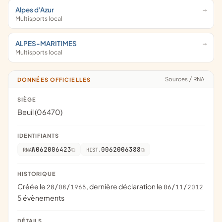
Alpes d'Azur
Multisports local
ALPES-MARITIMES
Multisports local
Sources
/
RNA
DONNÉES OFFICIELLES
SIÈGE
Beuil (06470)
IDENTIFIANTS
W062006423
0062006388
RNA
HIST.
HISTORIQUE
Créée le
, dernière déclaration le
28/08/1965
06/11/2012
5 évènements
DÉTAILS