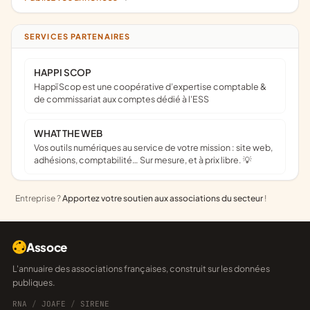
SERVICES PARTENAIRES
HAPPI SCOP
Happï Scop est une coopérative d’expertise comptable &
de commissariat aux comptes dédié à l'ESS
WHAT THE WEB
Vos outils numériques au service de votre mission : site web,
adhésions, comptabilité… Sur mesure, et à prix libre. 💡
Entreprise ?
Apportez votre soutien aux associations du secteur
!
Assoce
L'annuaire des associations françaises, construit sur les données
publiques.
RNA
/
JOAFE
/
SIRENE