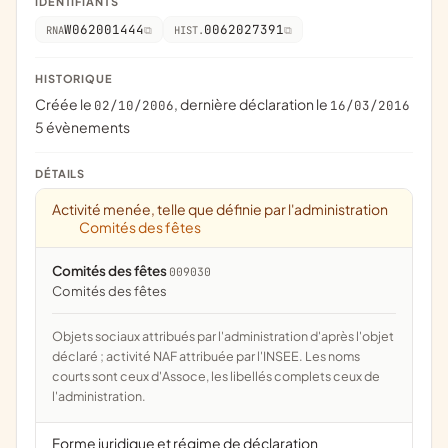
IDENTIFIANTS
W062001444
0062027391
RNA
HIST.
HISTORIQUE
Créée le
, dernière déclaration le
02/10/2006
16/03/2016
5 évènements
DÉTAILS
Activité menée, telle que définie par l'administration
Comités des fêtes
Comités des fêtes
009030
comités des fêtes
Objets sociaux attribués par l'administration d'après l'objet
déclaré ; activité NAF attribuée par l'INSEE. Les noms
courts sont ceux d'Assoce, les libellés complets ceux de
l'administration.
Forme juridique et régime de déclaration