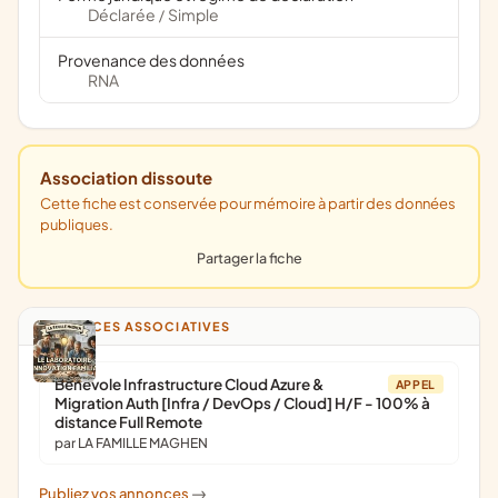
Déclarée
Simple
/
Provenance des données
RNA
Association dissoute
Cette fiche est conservée pour mémoire à partir des données
publiques.
Partager la fiche
ANNONCES ASSOCIATIVES
Bénévole Infrastructure Cloud Azure &
APPEL
Migration Auth [Infra / DevOps / Cloud] H/F - 100% à
distance Full Remote
par LA FAMILLE MAGHEN
Publiez vos annonces
->