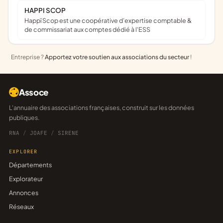
HAPPI SCOP
Happï Scop est une coopérative d’expertise comptable &
de commissariat aux comptes dédié à l'ESS
Entreprise ?
Apportez votre soutien aux associations du secteur
!
Assoce
L'annuaire des associations françaises, construit sur les données
publiques.
RNA
/
JOAFE
/
SIRENE
EXPLORER
Départements
Explorateur
Annonces
Réseaux