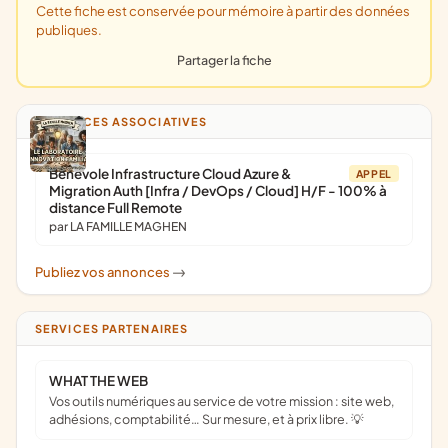
Cette fiche est conservée pour mémoire à partir des données
publiques.
Partager la fiche
ANNONCES ASSOCIATIVES
Bénévole Infrastructure Cloud Azure &
APPEL
Migration Auth [Infra / DevOps / Cloud] H/F - 100% à
distance Full Remote
par LA FAMILLE MAGHEN
Publiez vos annonces
->
SERVICES PARTENAIRES
WHAT THE WEB
Vos outils numériques au service de votre mission : site web,
adhésions, comptabilité… Sur mesure, et à prix libre. 💡