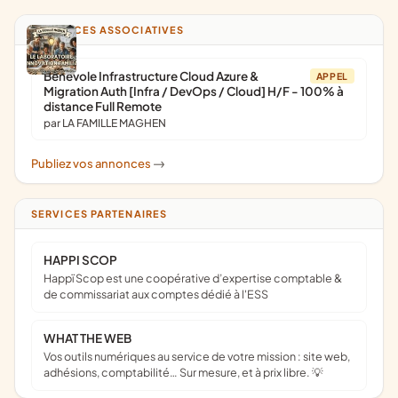
ANNONCES ASSOCIATIVES
Bénévole Infrastructure Cloud Azure &
APPEL
Migration Auth [Infra / DevOps / Cloud] H/F - 100% à
distance Full Remote
par LA FAMILLE MAGHEN
Publiez vos annonces
->
SERVICES PARTENAIRES
HAPPI SCOP
Happï Scop est une coopérative d’expertise comptable &
de commissariat aux comptes dédié à l'ESS
WHAT THE WEB
Vos outils numériques au service de votre mission : site web,
adhésions, comptabilité… Sur mesure, et à prix libre. 💡