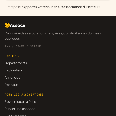
Entreprise ?
Apportez votre soutien aux associations du secteur
!
Assoce
L'annuaire des associations françaises, construit sur les données
publiques.
RNA
/
JOAFE
/
SIRENE
EXPLORER
Départements
Explorateur
Annonces
Réseaux
POUR LES ASSOCIATIONS
Revendiquer sa fiche
Publier une annonce