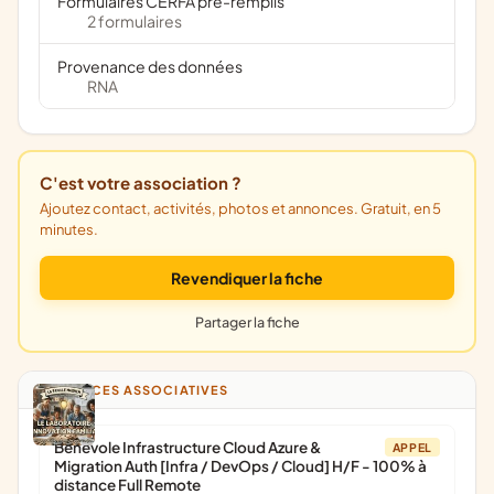
Formulaires CERFA pré-remplis
2 formulaires
Provenance des données
RNA
C'est votre association ?
Ajoutez contact, activités, photos et annonces. Gratuit, en 5
minutes.
Revendiquer la fiche
Partager la fiche
ANNONCES ASSOCIATIVES
Bénévole Infrastructure Cloud Azure &
APPEL
Migration Auth [Infra / DevOps / Cloud] H/F - 100% à
distance Full Remote