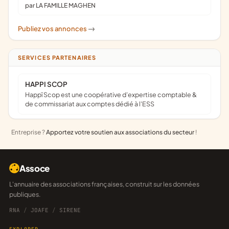
par LA FAMILLE MAGHEN
Publiez vos annonces
->
SERVICES PARTENAIRES
HAPPI SCOP
Happï Scop est une coopérative d’expertise comptable &
de commissariat aux comptes dédié à l'ESS
Entreprise ?
Apportez votre soutien aux associations du secteur
!
Assoce
L'annuaire des associations françaises, construit sur les données
publiques.
RNA
/
JOAFE
/
SIRENE