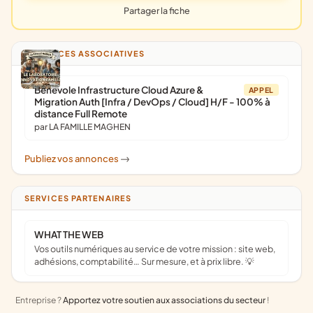
Partager la fiche
ANNONCES ASSOCIATIVES
Bénévole Infrastructure Cloud Azure &
APPEL
Migration Auth [Infra / DevOps / Cloud] H/F - 100% à
distance Full Remote
par LA FAMILLE MAGHEN
Publiez vos annonces
->
SERVICES PARTENAIRES
WHAT THE WEB
Vos outils numériques au service de votre mission : site web,
adhésions, comptabilité… Sur mesure, et à prix libre. 💡
Entreprise ?
Apportez votre soutien aux associations du secteur
!