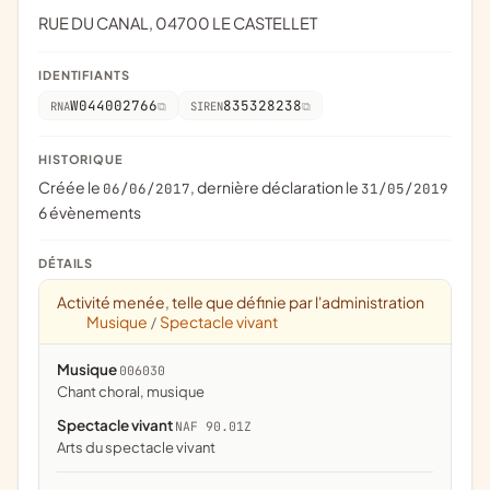
RUE DU CANAL, 04700 LE CASTELLET
IDENTIFIANTS
W044002766
835328238
RNA
SIREN
HISTORIQUE
Créée le
, dernière déclaration le
06/06/2017
31/05/2019
6 évènements
DÉTAILS
Activité menée, telle que définie par l'administration
Musique
Spectacle vivant
/
Musique
006030
chant choral, musique
Spectacle vivant
NAF 90.01Z
Arts du spectacle vivant