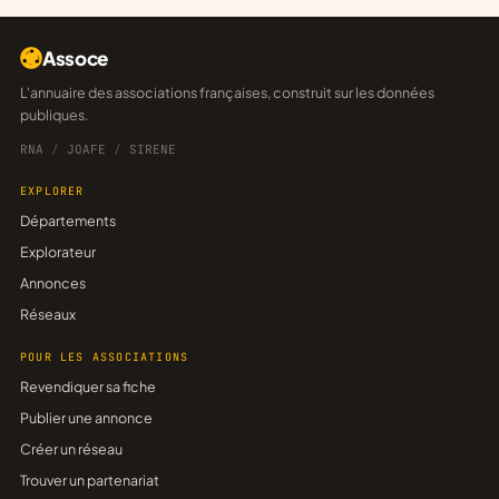
Assoce
L'annuaire des associations françaises, construit sur les données
publiques.
RNA
/
JOAFE
/
SIRENE
EXPLORER
Départements
Explorateur
Annonces
Réseaux
POUR LES ASSOCIATIONS
Revendiquer sa fiche
Publier une annonce
Créer un réseau
Trouver un partenariat