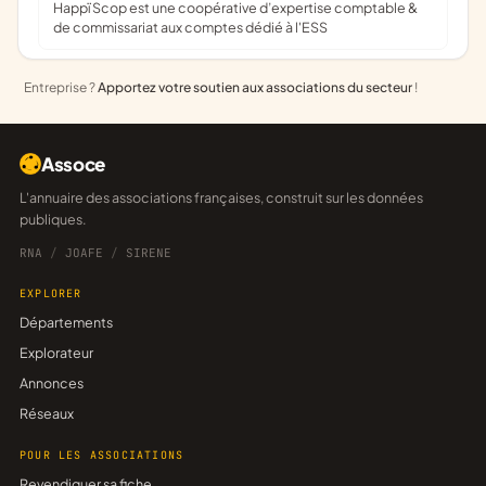
Happï Scop est une coopérative d’expertise comptable &
de commissariat aux comptes dédié à l'ESS
Entreprise ?
Apportez votre soutien aux associations du secteur
!
Assoce
L'annuaire des associations françaises, construit sur les données
publiques.
RNA
/
JOAFE
/
SIRENE
EXPLORER
Départements
Explorateur
Annonces
Réseaux
POUR LES ASSOCIATIONS
Revendiquer sa fiche