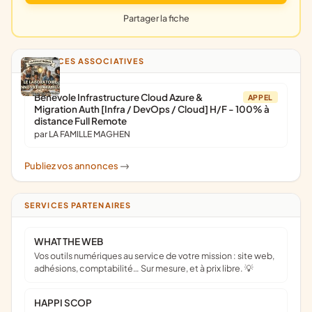
Partager la fiche
ANNONCES ASSOCIATIVES
Bénévole Infrastructure Cloud Azure &
APPEL
Migration Auth [Infra / DevOps / Cloud] H/F - 100% à
distance Full Remote
par LA FAMILLE MAGHEN
Publiez vos annonces
->
SERVICES PARTENAIRES
WHAT THE WEB
Vos outils numériques au service de votre mission : site web,
adhésions, comptabilité… Sur mesure, et à prix libre. 💡
HAPPI SCOP