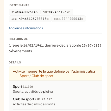
IDENTIFIANTS
W044002614
494631237
RNA
SIREN
49463123700018
0044000013
SIRET
HIST.
Anciennes informations
HISTORIQUE
Créée le
, dernière déclaration le
16/02/1941
25/07/2019
6 évènements
DÉTAILS
Activité menée, telle que définie par l'administration
Sport
Club de sport
/
Sport
011000
Sports, activités de plein air
Club de sport
NAF 93.12Z
Activités de clubs de sports