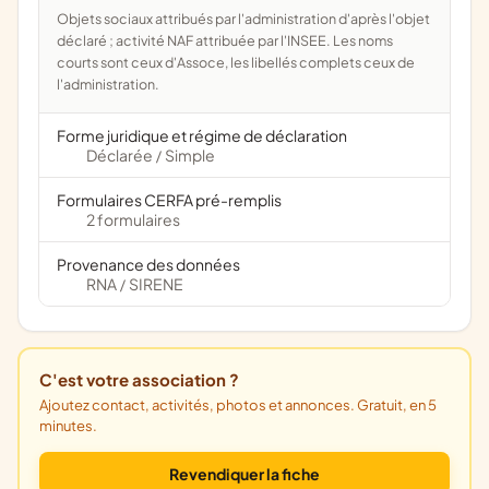
Objets sociaux attribués par l'administration d'après l'objet
déclaré ; activité NAF attribuée par l'INSEE. Les noms
courts sont ceux d'Assoce, les libellés complets ceux de
l'administration.
Forme juridique et régime de déclaration
Déclarée
Simple
/
Formulaires CERFA pré-remplis
2 formulaires
Provenance des données
RNA
SIRENE
/
C'est votre association ?
Ajoutez contact, activités, photos et annonces. Gratuit, en 5
minutes.
Revendiquer la fiche