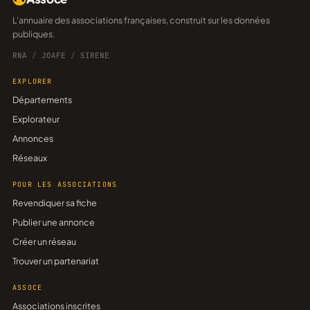
L'annuaire des associations françaises, construit sur les données
publiques.
RNA
/
JOAFE
/
SIRENE
EXPLORER
Départements
Explorateur
Annonces
Réseaux
POUR LES ASSOCIATIONS
Revendiquer sa fiche
Publier une annonce
Créer un réseau
Trouver un partenariat
ASSOCE
Associations inscrites