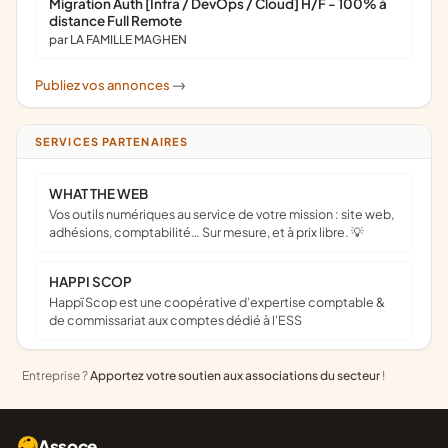
Migration Auth [Infra / DevOps / Cloud] H/F - 100% à
distance Full Remote
par LA FAMILLE MAGHEN
Publiez vos annonces
->
SERVICES PARTENAIRES
WHAT THE WEB
Vos outils numériques au service de votre mission : site web,
adhésions, comptabilité… Sur mesure, et à prix libre. 💡
HAPPI SCOP
Happï Scop est une coopérative d’expertise comptable &
de commissariat aux comptes dédié à l'ESS
Entreprise ?
Apportez votre soutien aux associations du secteur
!
Assoce