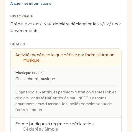
Anciennes informations
HISTORIQUE
Créée le
, dernière déclaration le
22/05/1986
25/02/1999
4 évènements
DÉTAILS
Activité menée, telle que définie par l'administration
Musique
Musique
006030
chant choral, musique
Objets sociaux attribués par l'administration d'après l'objet
déclaré ; activité NAF attribuée par l'INSEE. Les noms
courts sont ceux d'Assoce, les libellés complets ceux de
l'administration.
Forme juridique et régime de déclaration
Déclarée
Simple
/