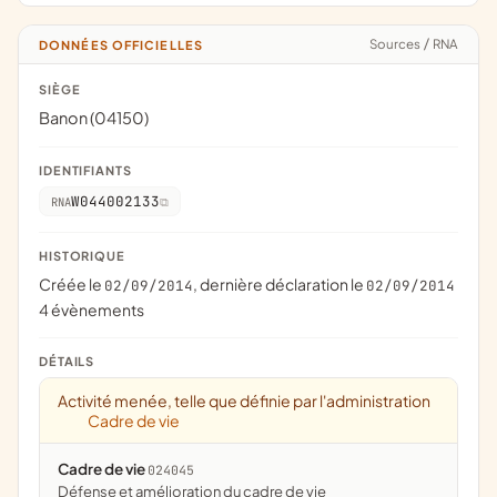
Sources
/
RNA
DONNÉES OFFICIELLES
SIÈGE
Banon (04150)
IDENTIFIANTS
W044002133
RNA
HISTORIQUE
Créée le
, dernière déclaration le
02/09/2014
02/09/2014
4 évènements
DÉTAILS
Activité menée, telle que définie par l'administration
Cadre de vie
Cadre de vie
024045
défense et amélioration du cadre de vie