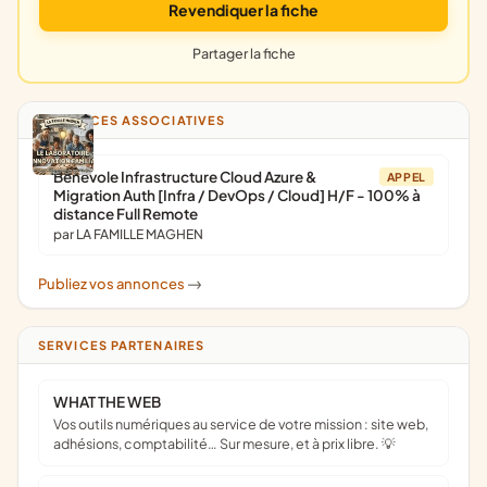
Revendiquer la fiche
Partager la fiche
ANNONCES ASSOCIATIVES
Bénévole Infrastructure Cloud Azure &
APPEL
Migration Auth [Infra / DevOps / Cloud] H/F - 100% à
distance Full Remote
par LA FAMILLE MAGHEN
Publiez vos annonces
->
SERVICES PARTENAIRES
WHAT THE WEB
Vos outils numériques au service de votre mission : site web,
adhésions, comptabilité… Sur mesure, et à prix libre. 💡