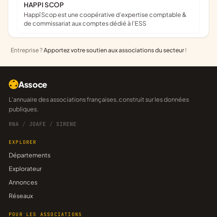
HAPPI SCOP
Happï Scop est une coopérative d’expertise comptable &
de commissariat aux comptes dédié à l'ESS
Entreprise ?
Apportez votre soutien aux associations du secteur
!
Assoce
L'annuaire des associations françaises, construit sur les données
publiques.
RNA
/
JOAFE
/
SIRENE
EXPLORER
Départements
Explorateur
Annonces
Réseaux
POUR LES ASSOCIATIONS